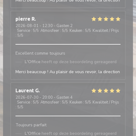
Merci beaucoup ! Au plaisir de vous revoir, la direction
pierre
R
2026-08-01
- 12:30 - Gasten 2
Service
:
5
/5
Atmosfeer
:
5
/5
Keuken
:
5
/5
Kwaliteit / Prijs
:
5
/5
Excellent comme toujours
L'Office
heeft op deze beoordeling gereageerd
Merci beaucoup ! Au plaisir de vous revoir, la direction
Laurent
G
2026-07-30
- 20:00 - Gasten 4
Service
:
5
/5
Atmosfeer
:
5
/5
Keuken
:
5
/5
Kwaliteit / Prijs
:
5
/5
Toujours parfait
L'Office
heeft op deze beoordeling gereageerd