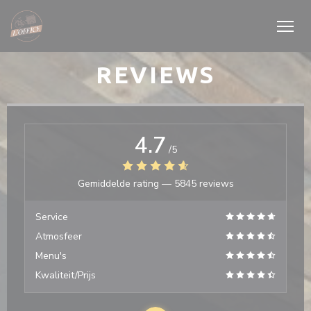
Cookies beheer paneel
REVIEWS
4.7
/5
Gemiddelde rating —
5845 reviews
Service
Atmosfeer
Menu's
Kwaliteit/Prijs