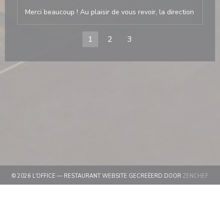
Merci beaucoup ! Au plaisir de vous revoir, la direction
1
2
3
((OP
© 2026 L'OFFICE — RESTAURANT WEBSITE GECREËERD DOOR
ZENCHEF
((OPENT IN EEN NIEUW VENSTER))
DISCLAIMER
((OPENT IN EEN NIEUW VEN
GEBRUIKSVOORWAARDEN
((OPENT IN EEN 
BELEID BESCHERMING PERSOONSGEGEVENS