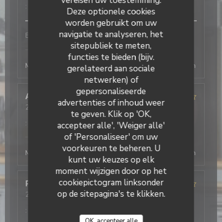
vereisen uw toestemming.
:
5
/5
Deze optionele cookies
worden gebruikt om uw
navigatie te analyseren, het
Bon service et efficace
sitepubliek te meten,
L'Office
heeft op deze beoordeling gereageerd
functies te bieden (bijv.
Merci beaucoup ! Au plaisir de vous revoir, la direction
gerelateerd aan sociale
netwerken) of
gepersonaliseerde
Antonio
T
advertenties of inhoud weer
2026-08-03
- 19:30 - Gasten 2
te geven. Klik op 'OK,
Service
:
5
/5
Atmosfeer
:
4
/5
Keuken
:
5
/5
Kwaliteit / Prijs
:
4
/5
accepteer alle', 'Weiger alle'
of 'Personaliseer' om uw
L'Office
heeft op deze beoordeling gereageerd
voorkeuren te beheren. U
Merci beaucoup ! Au plaisir de vous revoir, la direction
kunt uw keuzes op elk
moment wijzigen door op het
cookiepictogram linksonder
Philippe
D
op de sitepagina's te klikken.
2026-08-03
- 19:45 - Gasten 4
Service
:
4
/5
Atmosfeer
:
4
/5
Keuken
:
4
/5
Kwaliteit / Prijs
:
5
/5
OK, accepteer alle