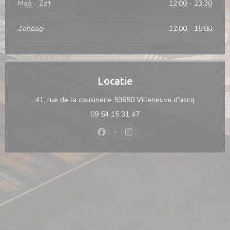
Maa
-
Zat
12:00 - 23:30
Zondag
12:00 - 15:00
Locatie
((opent in
41, rue de la cousinerie 59650 Villeneuve d'ascq
09 54 15 31 47
Facebook ((opent in een nieuw vens
Instagram ((opent in een nie