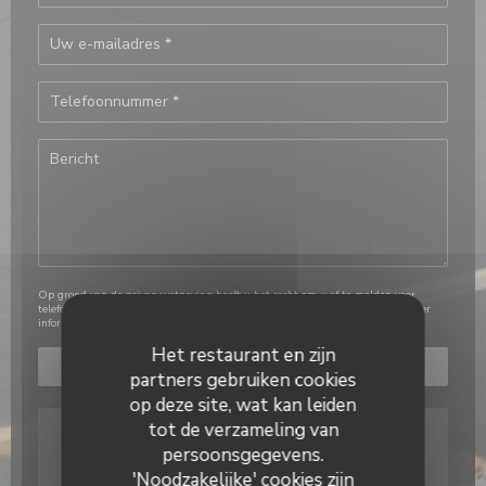
Op grond van de privacywetgeving heeft u het recht om u af te melden voor
telefonische marketing via het Bel-me-niet Register:
bel-me-niet.nl
. Voor meer
informatie over hoe wij uw gegevens verwerken, zie ons
privacybeleid
.
Het restaurant en zijn
partners gebruiken cookies
op deze site, wat kan leiden
tot de verzameling van
persoonsgegevens.
'Noodzakelijke' cookies zijn