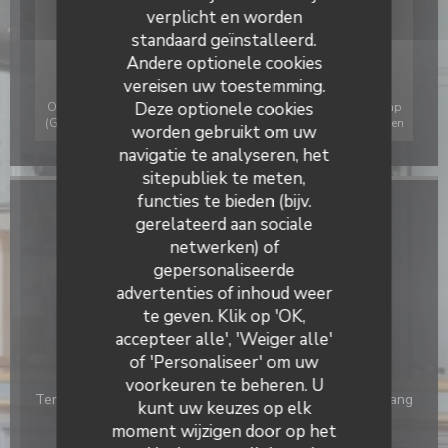
verplicht en worden
standaard geïnstalleerd.
Andere optionele cookies
vereisen uw toestemming.
Deze optionele cookies
Om de interactieve Waze-kaart weer te geven, moet u Waze Map
(Google) cookies accepteren. Deze cookies kunnen navigatie- en
worden gebruikt om uw
locatiegegevens verzamelen.
Toestaan
navigatie te analyseren, het
sitepubliek te meten,
functies te bieden (bijv.
Algemene informatie
gerelateerd aan sociale
netwerken) of
Keuken
gepersonaliseerde
Frans, vers product, Eigengemaakt, traditioneel
advertenties of inhoud weer
te geven. Klik op 'OK,
Soort bedrijf
accepteer alle', 'Weiger alle'
Bar Brasserie Restaurant
of 'Personaliseer' om uw
Diensten
voorkeuren te beheren. U
Terras, Airconditioning, Private Hire, Geblokkeerde toegang
kunt uw keuzes op elk
moment wijzigen door op het
Betaalmethoden