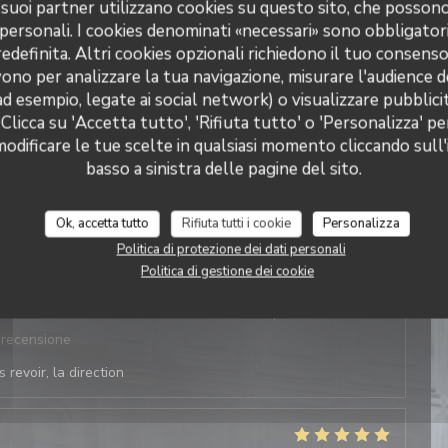
 i suoi partner utilizzano cookies su questo sito, che posso
 personali. I cookies denominati «necessari» sono obbligatori
 recensione
definita. Altri cookies opzionali richiedono il tuo consens
ono per analizzare la tua navigazione, misurare l'audience de
 revoir, la direction
ad esempio, legate ai social network) o visualizzare pubblic
 Clicca su 'Accetta tutto', 'Rifiuta tutto' o 'Personalizza' pe
odificare le tue scelte in qualsiasi momento cliccando sull'
basso a sinistra delle pagine del sito.
Servizio
:
5
/5
Atmosfera
:
4
/5
Cucina
:
5
/5
Qualità / Prezzo
:
4
/5
 recensione
Ok, accetta tutto
Rifiuta tutti i cookie
Personalizza
 revoir, la direction
Politica di protezione dei dati personali
Politica di gestione dei cookie
Servizio
:
4
/5
Atmosfera
:
4
/5
Cucina
:
4
/5
Qualità / Prezzo
:
5
/5
 recensione
 revoir, la direction