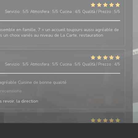
Servizio
:
5
/5
Atmosfera
:
5
/5
Cucina
:
4
/5
Qualità / Prezzo
:
5
/5
emble en famille, 7 × un accueil toujours aussi agréable de
rs un choix variés au niveau de La Carte, restauration
Servizio
:
5
/5
Atmosfera
:
5
/5
Cucina
:
5
/5
Qualità / Prezzo
:
4
/5
 agréable Cuisine de bonne qualité
 recensione
 revoir, la direction
Servizio
:
5
/5
Atmosfera
:
5
/5
Cucina
:
5
/5
Qualità / Prezzo
:
5
/5