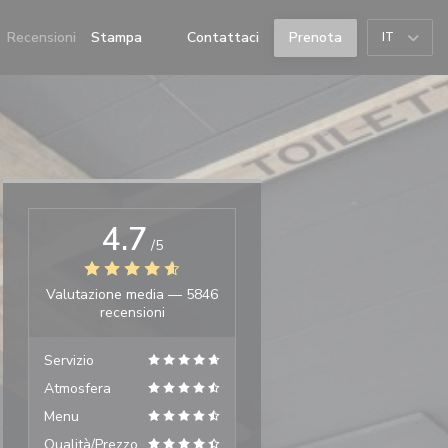
Recensioni
Stampa
Contattaci
Prenota
IT
((apre una nuova finestra))
((apre una nuova finestra))
4.7
/5
Valutazione media —
5846
recensioni
Servizio
Atmosfera
Menu
Qualità/Prezzo