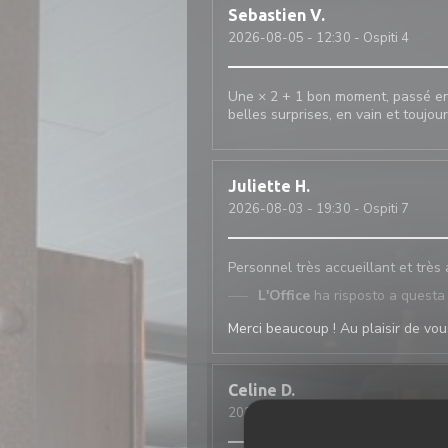
Sebastien
V
2026-08-05
- 12:30 - Ospiti 4
Une × 2 + 1 bon moment, passé ens
belles surprises, en vain et toujou
Juliette
H
2026-08-03
- 19:30 - Ospiti 7
Personnel très accueillant et très
L'Office
ha risposto a questa
Merci beaucoup ! Au plaisir de vous
Celine
D
2026-08-04
- 13:00 - Ospiti 2