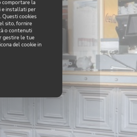
no comportare la
 e installati per
o. Questi cookies
l sito, fornire
ità o contenuti
r gestire le tue
icona del cookie in