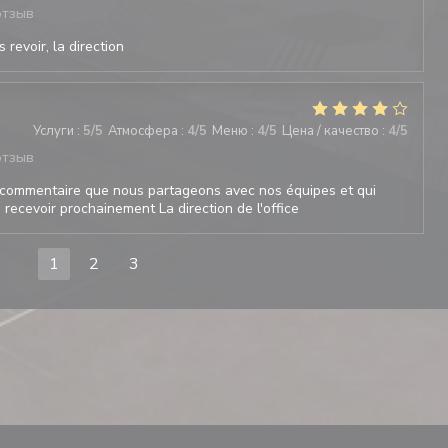
отзыв
 revoir, la direction
Услуги
:
5
/5
Атмосфера
:
4
/5
Меню
:
4
/5
Цена / качество
:
4
/5
отзыв
commentaire que nous partageons avec nos équipes et qui
recevoir prochainement La direction de l'office
1
2
3
ВАЕТСЯ В НОВОМ ОКНЕ))