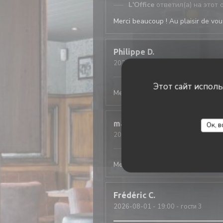
L'Office
ответил(а) на этот 
Merci beaucoup ! Au plaisir de vous
Philippe
D
2026-08-03
- 19:45 - гости 4
L'Office
ответил(а) на этот 
Этот сайт испол
Merci beaucoup ! Au plaisir de vous
mathis
A
Ок, в
2026-08-01
- 20:15 - гости 2
L'Office
ответил(а) на этот 
Merci beaucoup ! Au plaisir de vous
Frédéric
C
2026-08-01
- 19:00 - гости 3