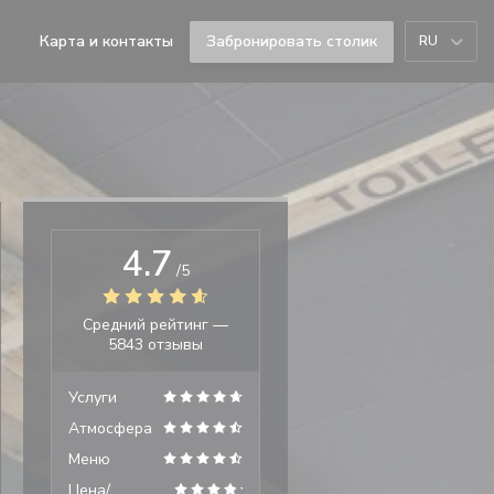
Карта и контакты
Забронировать столик
RU
((открывается в новом окне))
((открывается в новом окне))
4.7
/5
Средний рейтинг —
5843 отзывы
Услуги
Атмосфера
Меню
Цена/