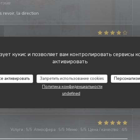
отзыв
 revoir, la direction
Услуги
:
4
/5
Атмосфера
:
4
/5
Меню
:
4
/5
Цена / качество
:
5
/5
отзыв
ьзует кукис и позволяет вам контролировать сервисы к
 revoir, la direction
активировать
се активировать
Запретить использование cookies
Персонализи
Услуги
:
5
/5
Атмосфера
:
5
/5
Меню
:
4
/5
Цена / качество
:
5
/5
Политика конфиденциальности
отзыв
undefined
 revoir, la direction
Услуги
:
5
/5
Атмосфера
:
5
/5
Меню
:
5
/5
Цена / качество
:
4
/5