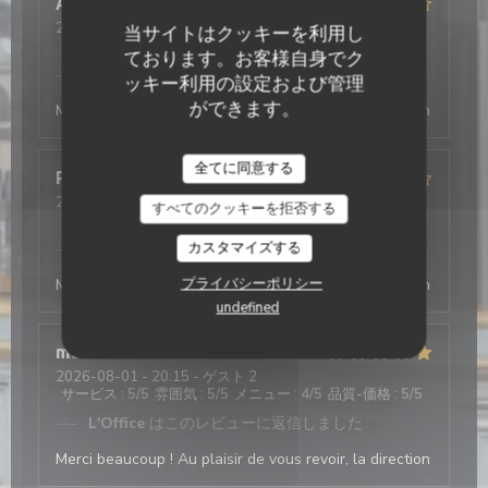
Antonio
T
2026-08-03
- 19:30 - ゲスト 2
当サイトはクッキーを利用し
サービス
:
5
/5
雰囲気
:
4
/5
メニュー
:
5
/5
品質-価格
:
4
/5
ております。お客様自身でク
L'Office
はこのレビューに返信しました
ッキー利用の設定および管理
ができます。
Merci beaucoup ! Au plaisir de vous revoir, la direction
全てに同意する
Philippe
D
2026-08-03
- 19:45 - ゲスト 4
すべてのクッキーを拒否する
サービス
:
4
/5
雰囲気
:
4
/5
メニュー
:
4
/5
品質-価格
:
5
/5
カスタマイズする
L'Office
はこのレビューに返信しました
プライバシーポリシー
Merci beaucoup ! Au plaisir de vous revoir, la direction
undefined
mathis
A
2026-08-01
- 20:15 - ゲスト 2
サービス
:
5
/5
雰囲気
:
5
/5
メニュー
:
4
/5
品質-価格
:
5
/5
L'Office
はこのレビューに返信しました
Merci beaucoup ! Au plaisir de vous revoir, la direction