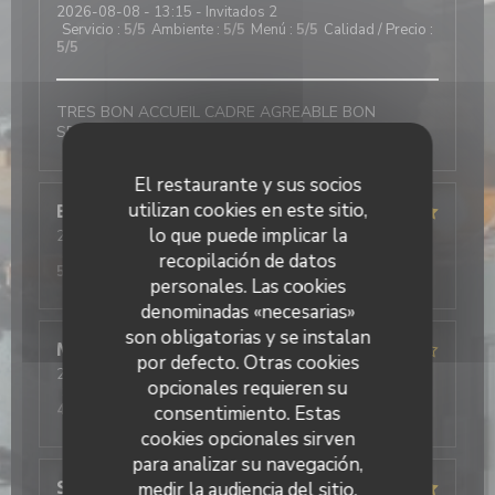
2026-08-08
- 13:15 - Invitados 2
Servicio
:
5
/5
Ambiente
:
5
/5
Menú
:
5
/5
Calidad / Precio
:
5
/5
TRES BON ACCUEIL CADRE AGREABLE BON
SERVICE NOUS REVIENDRONS
El restaurante y sus socios
utilizan cookies en este sitio,
Bruno
C
lo que puede implicar la
2026-08-07
- 18:45 - Invitados 2
Servicio
:
5
/5
Ambiente
:
5
/5
Menú
:
5
/5
Calidad / Precio
:
recopilación de datos
5
/5
personales. Las cookies
denominadas «necesarias»
son obligatorias y se instalan
MELANIE
B
por defecto. Otras cookies
2026-08-06
- 12:15 - Invitados 2
opcionales requieren su
Servicio
:
4
/5
Ambiente
:
4
/5
Menú
:
4
/5
Calidad / Precio
:
4
/5
consentimiento. Estas
cookies opcionales sirven
para analizar su navegación,
Sebastien
medir la audiencia del sitio,
V