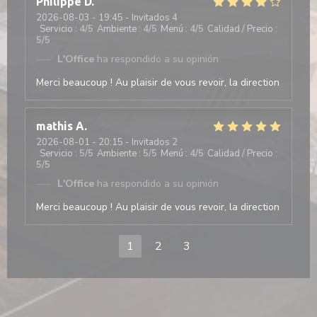
Philippe
D
2026-08-03
- 19:45 - Invitados 4
Servicio
:
4
/5
Ambiente
:
4
/5
Menú
:
4
/5
Calidad / Precio
:
5
/5
L'Office
ha respondido a su opinión
Merci beaucoup ! Au plaisir de vous revoir, la direction
mathis
A
2026-08-01
- 20:15 - Invitados 2
Servicio
:
5
/5
Ambiente
:
5
/5
Menú
:
4
/5
Calidad / Precio
:
5
/5
L'Office
ha respondido a su opinión
Merci beaucoup ! Au plaisir de vous revoir, la direction
1
2
3