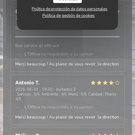
Política de protección de datos personales
Celine
D
Política de gestión de cookies
2026-08-04
- 13:00 - Invitados 2
Servicio
:
5
/5
Ambiente
:
5
/5
Menú
:
5
/5
Calidad / Precio
:
5
/5
Bon service et efficace
L'Office
ha respondido a su opinión
Merci beaucoup ! Au plaisir de vous revoir, la direction
Antonio
T
2026-08-03
- 19:30 - Invitados 2
Servicio
:
5
/5
Ambiente
:
4
/5
Menú
:
5
/5
Calidad / Precio
:
4
/5
L'Office
ha respondido a su opinión
Merci beaucoup ! Au plaisir de vous revoir, la direction