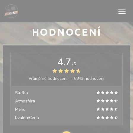
Panel pro správu cookies
HODNOCENÍ
4.7
/5
Průměrné hodnocení —
5843 hodnoceni
Služba
Atmosféra
Menu
Kvalita/Cena