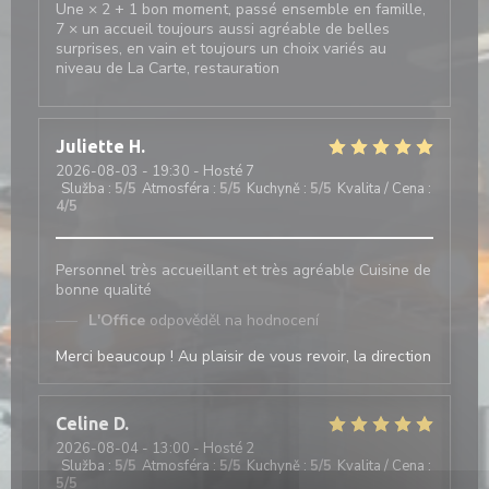
Une × 2 + 1 bon moment, passé ensemble en famille,
7 × un accueil toujours aussi agréable de belles
surprises, en vain et toujours un choix variés au
niveau de La Carte, restauration
Juliette
H
2026-08-03
- 19:30 - Hosté 7
Služba
:
5
/5
Atmosféra
:
5
/5
Kuchyně
:
5
/5
Kvalita / Cena
:
4
/5
Personnel très accueillant et très agréable Cuisine de
bonne qualité
L'Office
odpověděl na hodnocení
Merci beaucoup ! Au plaisir de vous revoir, la direction
Celine
D
2026-08-04
- 13:00 - Hosté 2
Služba
:
5
/5
Atmosféra
:
5
/5
Kuchyně
:
5
/5
Kvalita / Cena
:
5
/5