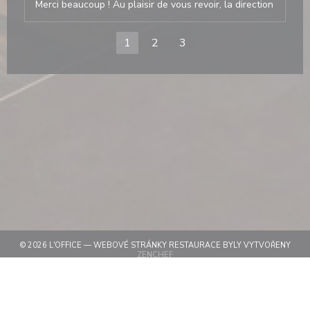
Merci beaucoup ! Au plaisir de vous revoir, la direction
1
2
3
© 2026 L'OFFICE — WEBOVÉ STRÁNKY RESTAURACE BYLY VYTVOŘENY
((OTEVŘE SE V NOVÉM OKNĚ))
ZENCHEF
((OTEVŘE SE V NOVÉM OKN
ODMÍTNUTÍ ODPOVĚDNOSTI
((OTEVŘE SE V NOVÉM OKNĚ))
PODMÍNKY POUŽITÍ