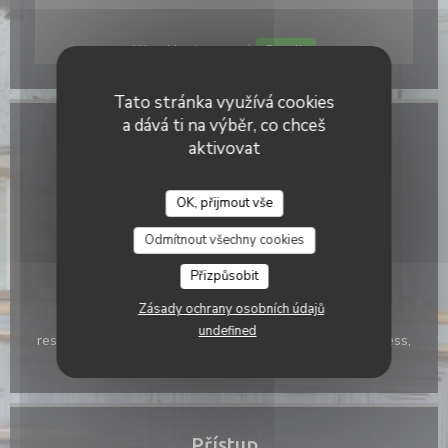
Waze Map je vypnutý.
Povolit
Tato stránka využívá cookies
a dává ti na výběr, co chceš
Obecné informace
aktivovat
Kuchyně
fresh product,
OK, přijmout vše
Služby
Odmítnout všechny cookies
, Air Conditioning, Private Hire,
Přizpůsobit
Platební metody
Zásady ochrany osobních údajů
Without contact, Eurocard/Mastercard, Titres
undefined
restaurantTitres restaurant, Cash, Visa, American Express,
Debit Card
Přístup