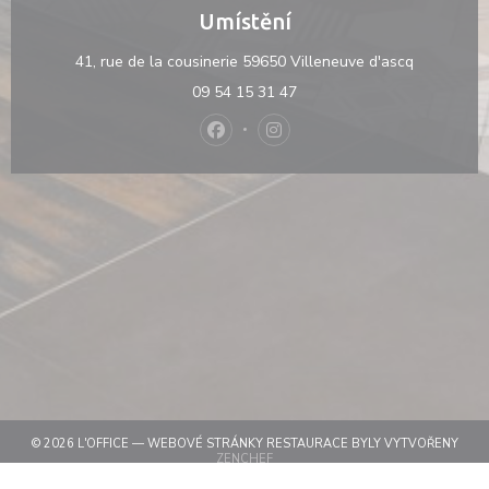
Umístění
((otevře s
41, rue de la cousinerie 59650 Villeneuve d'ascq
09 54 15 31 47
Facebook ((otevře se v novém okně
Instagram ((otevře se v nov
© 2026 L'OFFICE — WEBOVÉ STRÁNKY RESTAURACE BYLY VYTVOŘENY
((OTEVŘE SE V NOVÉM OKNĚ))
ZENCHEF