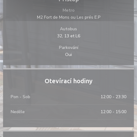
Metro
M2 Fort de Mons ou Les prés E.P
Autobus
32, 13 et L6
Parkování
Oui
Otevírací hodiny
Pon
-
Sob
12:00 - 23:30
Neděle
12:00 - 15:00