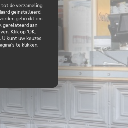
n tot de verzameling
aard geïnstalleerd.
 worden gebruikt om
v. gerelateerd aan
ven. Klik op 'OK,
n. U kunt uw keuzes
gina's te klikken.