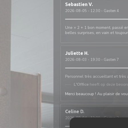
Sebastien
V
2026-08-05
- 12:30 - Gasten 4
Une × 2 + 1 bon moment, passé ens
belles surprises, en vain et toujou
Juliette
H
2026-08-03
- 19:30 - Gasten 7
Personnel très accueillant et très
L'Office
heeft op deze beoor
Merci beaucoup ! Au plaisir de vous
Celine
D
2026-08-04
- 13:00 - Gasten 2