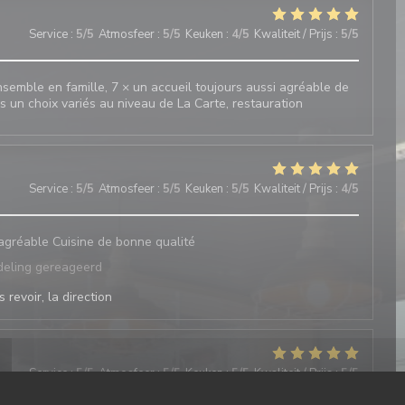
Service
:
5
/5
Atmosfeer
:
5
/5
Keuken
:
4
/5
Kwaliteit / Prijs
:
5
/5
emble en famille, 7 × un accueil toujours aussi agréable de
rs un choix variés au niveau de La Carte, restauration
Service
:
5
/5
Atmosfeer
:
5
/5
Keuken
:
5
/5
Kwaliteit / Prijs
:
4
/5
 agréable Cuisine de bonne qualité
deling gereageerd
 revoir, la direction
Service
:
5
/5
Atmosfeer
:
5
/5
Keuken
:
5
/5
Kwaliteit / Prijs
:
5
/5