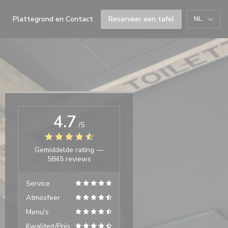
Plattegrond en Contact
Reserveer een tafel
NL
((opent in een nieuw venster))
((opent in een nieuw venster))
4.7
/5
Gemiddelde rating —
5845 reviews
Service
Atmosfeer
Menu's
Kwaliteit/Prijs