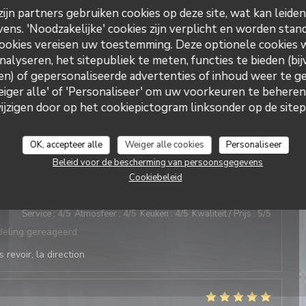
ijn partners gebruiken cookies op deze site, wat kan leide
ns. 'Noodzakelijke' cookies zijn verplicht en worden stand
deling gereageerd
ookies vereisen uw toestemming. Deze optionele cookies
 revoir, la direction
nalyseren, het sitepubliek te meten, functies te bieden (bij
n) of gepersonaliseerde advertenties of inhoud weer te ge
Weiger alle' of 'Personaliseer' om uw voorkeuren te behere
zigen door op het cookiepictogram linksonder op de sitepa
Service
:
5
/5
Atmosfeer
:
4
/5
Keuken
:
5
/5
Kwaliteit / Prijs
:
4
/5
deling gereageerd
OK, accepteer alle
Weiger alle cookies
Personaliseer
 revoir, la direction
Beleid voor de bescherming van persoonsgegevens
Cookiebeleid
Service
:
4
/5
Atmosfeer
:
4
/5
Keuken
:
4
/5
Kwaliteit / Prijs
:
5
/5
deling gereageerd
 revoir, la direction