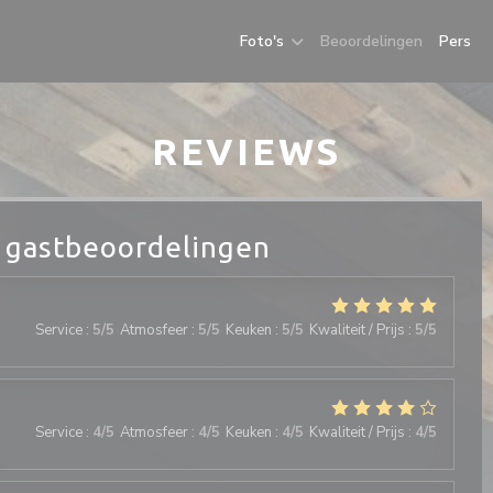
Foto's
Beoordelingen
Pers
REVIEWS
 gastbeoordelingen
Service
:
5
/5
Atmosfeer
:
5
/5
Keuken
:
5
/5
Kwaliteit / Prijs
:
5
/5
Service
:
4
/5
Atmosfeer
:
4
/5
Keuken
:
4
/5
Kwaliteit / Prijs
:
4
/5