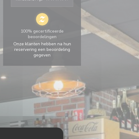
100% gecertificeerde
beoordelingen
Onze klanten hebben na hun
reservering een beoordeling
gegeven