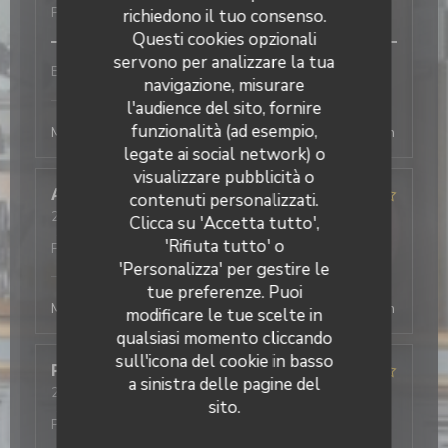
Prezzo
:
5
/5
richiedono il tuo consenso.
Questi cookies opzionali
servono per analizzare la tua
Bon service et efficace
navigazione, misurare
L'Office
ha risposto a questa recensione
l'audience del sito, fornire
funzionalità (ad esempio,
Merci beaucoup ! Au plaisir de vous revoir, la direction
legate ai social network) o
visualizzare pubblicità o
Antonio
T
contenuti personalizzati.
2026-08-03
- 19:30 - Ospiti 2
Clicca su 'Accetta tutto',
Servizio
:
5
/5
Atmosfera
:
4
/5
Cucina
:
5
/5
Qualità /
'Rifiuta tutto' o
Prezzo
:
4
/5
'Personalizza' per gestire le
L'Office
ha risposto a questa recensione
tue preferenze. Puoi
Merci beaucoup ! Au plaisir de vous revoir, la direction
modificare le tue scelte in
qualsiasi momento cliccando
sull'icona del cookie in basso
Philippe
D
a sinistra delle pagine del
2026-08-03
- 19:45 - Ospiti 4
sito.
Servizio
:
4
/5
Atmosfera
:
4
/5
Cucina
:
4
/5
Qualità /
Prezzo
:
5
/5