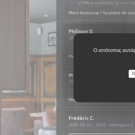
L'Office
απάντησε σε αυτή τη
Merci beaucoup ! Au plaisir de vous
Philippe
D
2026-08-03
- 19:45 - καλεσμένοι 4
L'Office
απάντησε σε αυτή τη
Ο ιστότοπος αυτός
Merci beaucoup ! Au plaisir de vous
O
mathis
A
2026-08-01
- 20:15 - καλεσμένοι 2
L'Office
απάντησε σε αυτή τη
Merci beaucoup ! Au plaisir de vous
Frédéric
C
2026-08-01
- 19:00 - καλεσμένοι 3