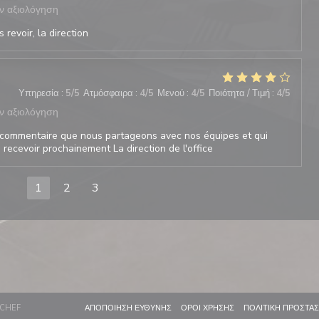
ν αξιολόγηση
 revoir, la direction
Υπηρεσία
:
5
/5
Ατμόσφαιρα
:
4
/5
Μενού
:
4
/5
Ποιότητα / Τιμή
:
4
/5
ν αξιολόγηση
commentaire que nous partageons avec nos équipes et qui
recevoir prochainement La direction de l'office
1
2
3
((ΑΝΟΊΓΕΙ ΣΕ ΝΈΟ ΠΑΡΆΘΥΡΟ))
((ΑΝΟΊΓΕΙ ΣΕ ΝΈΟ ΠΑΡΆΘΥΡΟ))
((ΑΝΟΊΓΕΙ ΣΕ ΝΈΟ ΠΑΡ
CHEF
ΑΠΟΠΟΊΗΣΗ ΕΥΘΎΝΗΣ
ΌΡΟΙ ΧΡΉΣΗΣ
ΠΟΛΙΤΙΚΉ ΠΡΟΣΤΑ