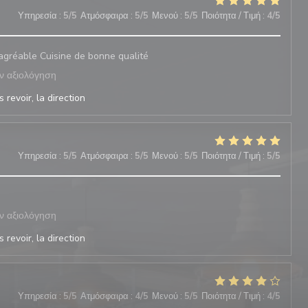
Υπηρεσία
:
5
/5
Ατμόσφαιρα
:
5
/5
Μενού
:
5
/5
Ποιότητα / Τιμή
:
4
/5
 agréable Cuisine de bonne qualité
ν αξιολόγηση
 revoir, la direction
Υπηρεσία
:
5
/5
Ατμόσφαιρα
:
5
/5
Μενού
:
5
/5
Ποιότητα / Τιμή
:
5
/5
ν αξιολόγηση
 revoir, la direction
Υπηρεσία
:
5
/5
Ατμόσφαιρα
:
4
/5
Μενού
:
5
/5
Ποιότητα / Τιμή
:
4
/5