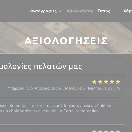
Φωτογραφίες
Αξιολογήσεις
Τύπος
Χάρ
((ανοίγε
((ανοί
ΑΞΙΟΛΟΓΉΣΕΙΣ
μολογίες πελατών μας
Υπηρεσία
:
5
/5
Ατμόσφαιρα
:
5
/5
Μενού
:
4
/5
Ποιότητα / Τιμή
:
5
/5
emble en famille, 7 × un accueil toujours aussi agréable de
rs un choix variés au niveau de La Carte, restauration