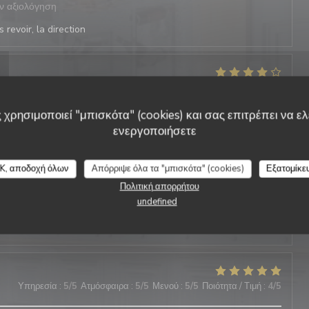
ν αξιολόγηση
 revoir, la direction
Υπηρεσία
:
4
/5
Ατμόσφαιρα
:
4
/5
Μενού
:
4
/5
Ποιότητα / Τιμή
:
5
/5
ν αξιολόγηση
 χρησιμοποιεί "μπισκότα" (cookies) και σας επιτρέπει να ελέ
 revoir, la direction
ενεργοποιήσετε
K, αποδοχή όλων
Απόρριψε όλα τα "μπισκότα" (cookies)
Εξατομίκε
Πολιτική απορρήτου
Υπηρεσία
:
5
/5
Ατμόσφαιρα
:
5
/5
Μενού
:
4
/5
Ποιότητα / Τιμή
:
5
/5
undefined
ν αξιολόγηση
 revoir, la direction
Υπηρεσία
:
5
/5
Ατμόσφαιρα
:
5
/5
Μενού
:
5
/5
Ποιότητα / Τιμή
:
4
/5