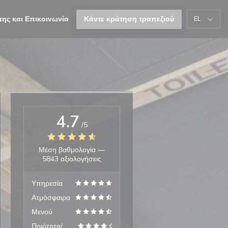
της και Επικοινωνία
Κάντε κράτηση τραπεζιού
EL
ι σε νέο παράθυρο))
γει σε νέο παράθυρο))
4.7
/5
Μέση βαθμολογία —
5843 αξιολογήσεις
Υπηρεσία
Ατμόσφαιρα
Μενού
Ποιότητα/