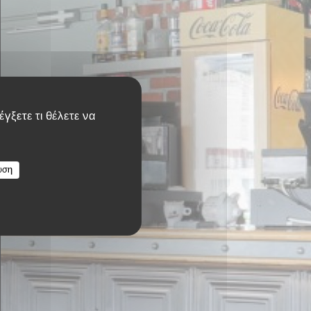
γξετε τι θέλετε να
υση