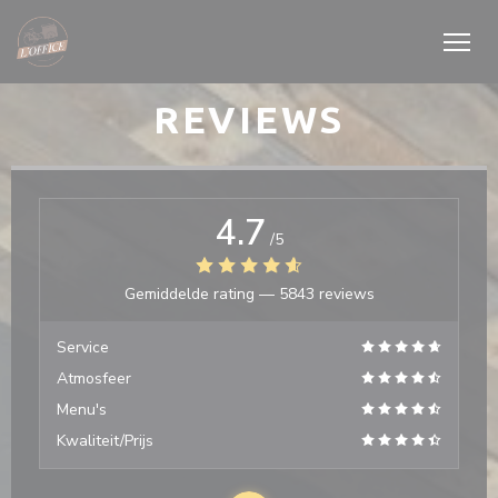
Cookies beheer paneel
REVIEWS
4.7
/5
Gemiddelde rating —
5843 reviews
Service
Atmosfeer
Menu's
Kwaliteit/Prijs