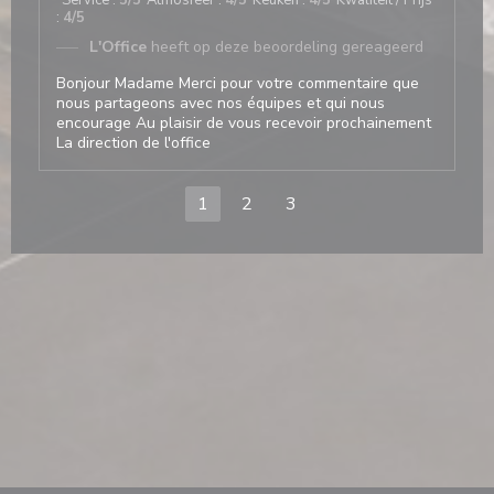
Service
:
5
/5
Atmosfeer
:
4
/5
Keuken
:
4
/5
Kwaliteit / Prijs
:
4
/5
L'Office
heeft op deze beoordeling gereageerd
Bonjour Madame Merci pour votre commentaire que
nous partageons avec nos équipes et qui nous
encourage Au plaisir de vous recevoir prochainement
La direction de l'office
1
2
3