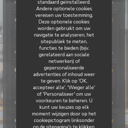
standaard geïnstalleerd.
Merci beaucoup ! Au plaisir de vous revoir, la direction
Andere optionele cookies
vereisen uw toestemming.
Antonio
T
Deze optionele cookies
2026-08-03
- 19:30 - Gasten 2
worden gebruikt om uw
Service
:
5
/5
Atmosfeer
:
4
/5
Keuken
:
5
/5
Kwaliteit / Prijs
navigatie te analyseren, het
:
4
/5
sitepubliek te meten,
L'Office
heeft op deze beoordeling gereageerd
functies te bieden (bijv.
Merci beaucoup ! Au plaisir de vous revoir, la direction
gerelateerd aan sociale
netwerken) of
gepersonaliseerde
Philippe
D
advertenties of inhoud weer
2026-08-03
- 19:45 - Gasten 4
te geven. Klik op 'OK,
Service
:
4
/5
Atmosfeer
:
4
/5
Keuken
:
4
/5
Kwaliteit / Prijs
:
5
/5
accepteer alle', 'Weiger alle'
L'Office
heeft op deze beoordeling gereageerd
of 'Personaliseer' om uw
voorkeuren te beheren. U
Merci beaucoup ! Au plaisir de vous revoir, la direction
kunt uw keuzes op elk
moment wijzigen door op het
cookiepictogram linksonder
mathis
A
op de sitepagina's te klikken.
2026-08-01
- 20:15 - Gasten 2