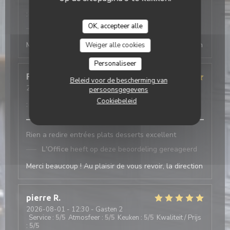
Service
:
5
/5
Atmosfeer
:
5
/5
Keuken
:
4
/5
Kwaliteit / Prijs
:
5
/5
OK, accepteer alle
L'Office
heeft op deze beoordeling gereageerd
Merci beaucoup ! Au plaisir de vous revoir, la direction
Weiger alle cookies
Personaliseer
Frédéric
C
Beleid voor de bescherming van
2026-08-01
- 19:00 - Gasten 3
persoonsgegevens
Service
:
5
/5
Atmosfeer
:
5
/5
Keuken
:
5
/5
Kwaliteit / Prijs
Cookiebeleid
:
4
/5
Rien a redire entrées plats desserts excellent
L'Office
heeft op deze beoordeling gereageerd
Merci beaucoup ! Au plaisir de vous revoir, la direction
pierre
R
2026-08-01
- 12:30 - Gasten 2
Service
:
5
/5
Atmosfeer
:
5
/5
Keuken
:
5
/5
Kwaliteit / Prijs
:
5
/5