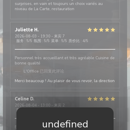
surprises, en vain et toujours un choix variés au
niveau de La Carte, restauration
Juliette
H
2026-08-03
- 19:30 - 来宾 7
服务
:
5
/5
氛围
:
5
/5
菜单
:
5
/5
质价比
:
4
/5
Personnel très accueillant et très agréable Cuisine de
bonne qualité
L'Office
已回复此评论
Merci beaucoup ! Au plaisir de vous revoir, la direction
Celine
D
2026-08-04
- 13:00 - 来宾 2
服务
:
5
/5
氛围
:
5
/5
菜单
:
5
/5
质价比
:
5
/5
Bon service et efficace