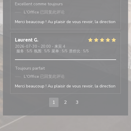
Excellent comme toujours
L'Office
已回复此评论
Merci beaucoup ! Au plaisir de vous revoir, la direction
Laurent
G
2026-07-30
- 20:00 - 来宾 4
服务
:
5
/5
氛围
:
5
/5
菜单
:
5
/5
质价比
:
5
/5
Toujours parfait
L'Office
已回复此评论
Merci beaucoup ! Au plaisir de vous revoir, la direction
1
2
3