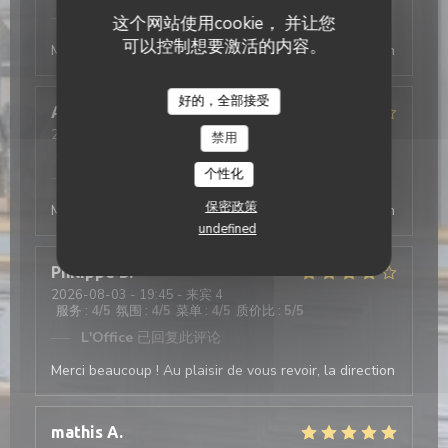
L'Office
已回复此评论
这个网站使用cookie， 并让您
可以控制想要激活的内容。
Merci beaucoup ! Au plaisir de vous revoir, la direction
好的，全部接受
Antonio
T
2026-08-03
- 19:30 - 来宾 2
禁用
服务
:
5
/5
氛围
:
4
/5
菜单
:
5
/5
质价比
:
4
/5
个性化
L'Office
已回复此评论
保密政策
Merci beaucoup ! Au plaisir de vous revoir, la direction
undefined
Philippe
D
2026-08-03
- 19:45 - 来宾 4
服务
:
4
/5
氛围
:
4
/5
菜单
:
4
/5
质价比
:
5
/5
L'Office
已回复此评论
Merci beaucoup ! Au plaisir de vous revoir, la direction
mathis
A