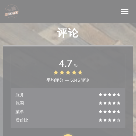
Cookie管理面板
评论
4.7
/5
平均评分 —
5845 评论
服务
氛围
菜单
质价比