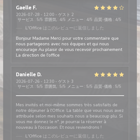
Gaelle
F
2026-07-28
- 12:00 - ゲスト 2
サービス
:
5
/5
雰囲気
:
4
/5
メニュー
:
4
/5
品質-価格
:
4
/5
L'Office
はこのレビューに返信しました
Bonjour Madame Merci pour votre commentaire que
nous partageons avec nos équipes et qui nous
encourage Au plaisir de vous recevoir prochainement
La direction de l'office
Danielle
D
2026-07-26
- 12:30 - ゲスト 3
サービス
:
5
/5
雰囲気
:
5
/5
メニュー
:
5
/5
品質-価格
:
5
/5
Mes invités et moi-même sommes très satisfaits de
notre déjeuner à l'Office. La table que vous nous avez
attribuée selon mes souhaits nous a beaucoup plu. Si
vous me donnez le n°, je pourrai la réserver à
nouveau à l'occasion. Et nous reviendrons !
L'Office
はこのレビューに返信しました