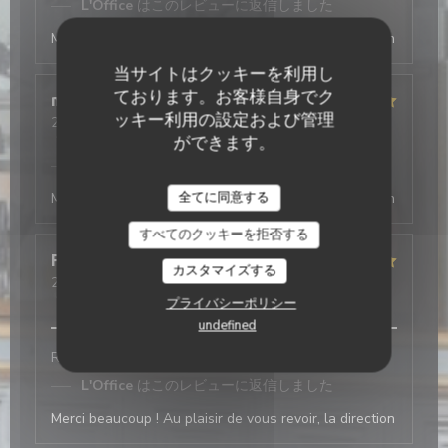
L'Office
はこのレビューに返信しました
Merci beaucoup ! Au plaisir de vous revoir, la direction
当サイトはクッキーを利用し
ております。お客様自身でク
mathis
A
ッキー利用の設定および管理
2026-08-01
- 20:15 - ゲスト 2
サービス
:
5
/5
雰囲気
:
5
/5
メニュー
:
4
/5
品質-価格
:
5
/5
ができます。
L'Office
はこのレビューに返信しました
全てに同意する
Merci beaucoup ! Au plaisir de vous revoir, la direction
すべてのクッキーを拒否する
Frédéric
C
カスタマイズする
2026-08-01
- 19:00 - ゲスト 3
サービス
:
5
/5
雰囲気
:
5
/5
メニュー
:
5
/5
品質-価格
:
4
/5
プライバシーポリシー
undefined
Rien a redire entrées plats desserts excellent
L'Office
はこのレビューに返信しました
Merci beaucoup ! Au plaisir de vous revoir, la direction