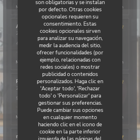
son obligatorias y se instalan
Merci beaucoup ! Au plaisir de vous revoir, la direction
por defecto. Otras cookies
opcionales requieren su
consentimiento. Estas
Antonio
T
cookies opcionales sirven
2026-08-03
- 19:30 - Invitados 2
para analizar su navegación,
Servicio
:
5
/5
Ambiente
:
4
/5
Menú
:
5
/5
Calidad / Precio
:
4
/5
medir la audiencia del sitio,
L'Office
ha respondido a su opinión
ofrecer funcionalidades (por
ejemplo, relacionadas con
Merci beaucoup ! Au plaisir de vous revoir, la direction
redes sociales) o mostrar
publicidad o contenidos
personalizados. Haga clic en
Philippe
D
'Aceptar todo', 'Rechazar
2026-08-03
- 19:45 - Invitados 4
Servicio
:
4
/5
Ambiente
:
4
/5
Menú
:
4
/5
Calidad / Precio
:
todo' o 'Personalizar' para
5
/5
gestionar sus preferencias.
L'Office
ha respondido a su opinión
Puede cambiar sus opciones
en cualquier momento
Merci beaucoup ! Au plaisir de vous revoir, la direction
haciendo clic en el icono de
cookie en la parte inferior
mathis
A
izquierda de las páginas del