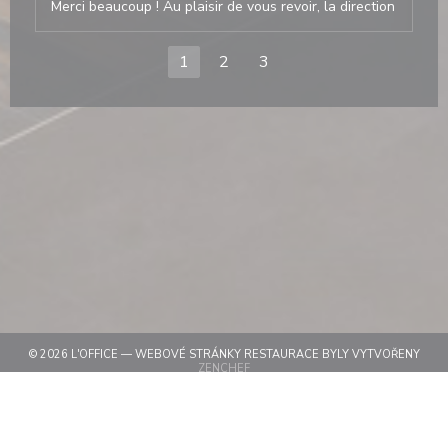
Merci beaucoup ! Au plaisir de vous revoir, la direction
1
2
3
© 2026 L'OFFICE — WEBOVÉ STRÁNKY RESTAURACE BYLY VYTVOŘENY
((OTEVŘE SE V NOVÉM OKNĚ))
ZENCHEF
((OTEVŘE SE V NOVÉM OKN
ODMÍTNUTÍ ODPOVĚDNOSTI
((OTEVŘE SE V NOVÉM OKNĚ))
PODMÍNKY POUŽITÍ