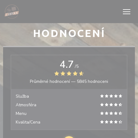
Panel pro správu cookies
HODNOCENÍ
4.7
/5
Průměrné hodnocení —
5845 hodnoceni
Služba
Atmosféra
Menu
Kvalita/Cena