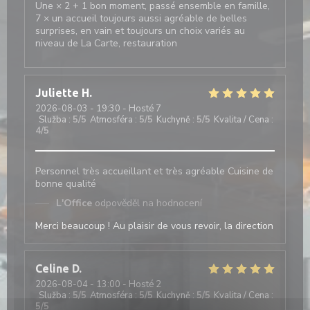
Une × 2 + 1 bon moment, passé ensemble en famille,
7 × un accueil toujours aussi agréable de belles
surprises, en vain et toujours un choix variés au
niveau de La Carte, restauration
Juliette
H
2026-08-03
- 19:30 - Hosté 7
Služba
:
5
/5
Atmosféra
:
5
/5
Kuchyně
:
5
/5
Kvalita / Cena
:
4
/5
Personnel très accueillant et très agréable Cuisine de
bonne qualité
L'Office
odpověděl na hodnocení
Merci beaucoup ! Au plaisir de vous revoir, la direction
Celine
D
2026-08-04
- 13:00 - Hosté 2
Služba
:
5
/5
Atmosféra
:
5
/5
Kuchyně
:
5
/5
Kvalita / Cena
:
5
/5