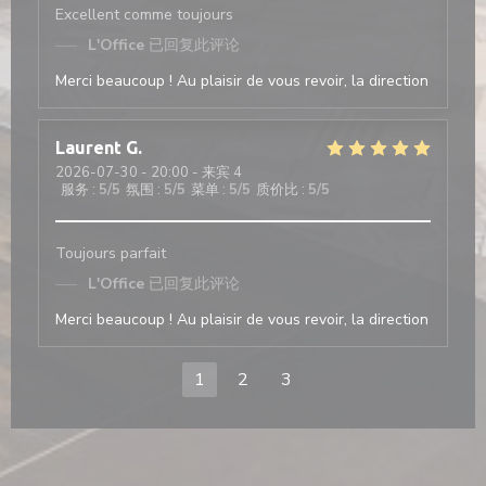
Excellent comme toujours
L'Office
已回复此评论
Merci beaucoup ! Au plaisir de vous revoir, la direction
Laurent
G
2026-07-30
- 20:00 - 来宾 4
服务
:
5
/5
氛围
:
5
/5
菜单
:
5
/5
质价比
:
5
/5
Toujours parfait
L'Office
已回复此评论
Merci beaucoup ! Au plaisir de vous revoir, la direction
1
2
3