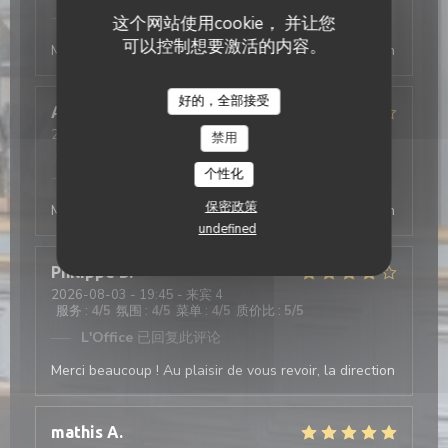
L'Office
已回复此评论
这个网站使用cookie， 并让您
可以控制想要激活的内容。
Merci beaucoup ! Au plaisir de vous revoir, la direction
好的，全部接受
Antonio
T
2026-08-03
- 19:30 - 来宾 2
禁用
服务
:
5
/5
氛围
:
4
/5
菜单
:
5
/5
质价比
:
4
/5
个性化
L'Office
已回复此评论
保密政策
Merci beaucoup ! Au plaisir de vous revoir, la direction
undefined
Philippe
D
2026-08-03
- 19:45 - 来宾 4
服务
:
4
/5
氛围
:
4
/5
菜单
:
4
/5
质价比
:
5
/5
L'Office
已回复此评论
Merci beaucoup ! Au plaisir de vous revoir, la direction
mathis
A