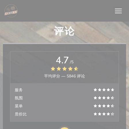
Cookie管理面板
评论
4.7
/5
平均评分 —
5846 评论
服务
氛围
菜单
质价比