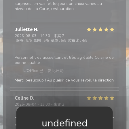
surprises, en vain et toujours un choix variés au
niveau de La Carte, restauration
Juliette
H
2026-08-03
- 19:30 - 来宾 7
服务
:
5
/5
氛围
:
5
/5
菜单
:
5
/5
质价比
:
4
/5
Personnel très accueillant et très agréable Cuisine de
bonne qualité
L'Office
已回复此评论
Merci beaucoup ! Au plaisir de vous revoir, la direction
Celine
D
2026-08-04
- 13:00 - 来宾 2
服务
:
5
/5
氛围
:
5
/5
菜单
:
5
/5
质价比
:
5
/5
Bon service et efficace