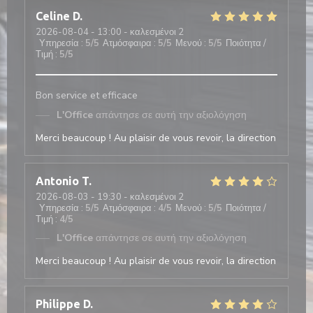
Celine
D
2026-08-04
- 13:00 - καλεσμένοι 2
Υπηρεσία
:
5
/5
Ατμόσφαιρα
:
5
/5
Μενού
:
5
/5
Ποιότητα /
Τιμή
:
5
/5
Bon service et efficace
L'Office
απάντησε σε αυτή την αξιολόγηση
Merci beaucoup ! Au plaisir de vous revoir, la direction
Antonio
T
2026-08-03
- 19:30 - καλεσμένοι 2
Υπηρεσία
:
5
/5
Ατμόσφαιρα
:
4
/5
Μενού
:
5
/5
Ποιότητα /
Τιμή
:
4
/5
L'Office
απάντησε σε αυτή την αξιολόγηση
Merci beaucoup ! Au plaisir de vous revoir, la direction
Philippe
D