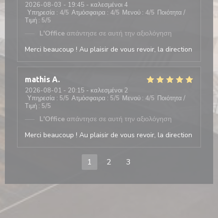
2026-08-03
- 19:45 - καλεσμένοι 4
Υπηρεσία
:
4
/5
Ατμόσφαιρα
:
4
/5
Μενού
:
4
/5
Ποιότητα /
Τιμή
:
5
/5
L'Office
απάντησε σε αυτή την αξιολόγηση
Merci beaucoup ! Au plaisir de vous revoir, la direction
mathis
A
2026-08-01
- 20:15 - καλεσμένοι 2
Υπηρεσία
:
5
/5
Ατμόσφαιρα
:
5
/5
Μενού
:
4
/5
Ποιότητα /
Τιμή
:
5
/5
L'Office
απάντησε σε αυτή την αξιολόγηση
Merci beaucoup ! Au plaisir de vous revoir, la direction
1
2
3