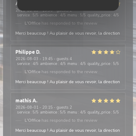
Antonio
T
2026-08-03
- 19:30 - guests 2
service
:
5
/5
ambience
:
4
/5
menu
:
5
/5
quality_price
:
4
/5
L'Office
has responded to the review
Merci beaucoup ! Au plaisir de vous revoir, la direction
Philippe
D
2026-08-03
- 19:45 - guests 4
service
:
4
/5
ambience
:
4
/5
menu
:
4
/5
quality_price
:
5
/5
L'Office
has responded to the review
Merci beaucoup ! Au plaisir de vous revoir, la direction
mathis
A
2026-08-01
- 20:15 - guests 2
service
:
5
/5
ambience
:
5
/5
menu
:
4
/5
quality_price
:
5
/5
L'Office
has responded to the review
Merci beaucoup ! Au plaisir de vous revoir, la direction