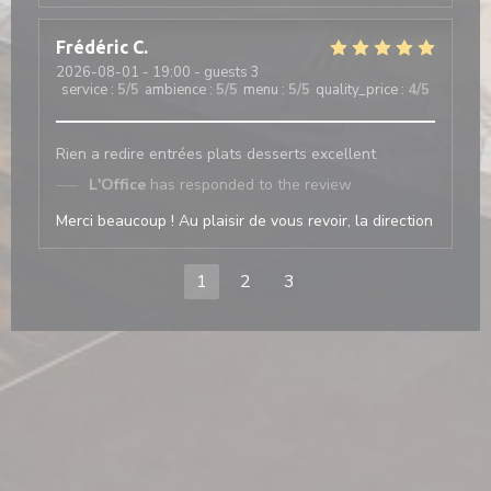
Frédéric
C
2026-08-01
- 19:00 - guests 3
service
:
5
/5
ambience
:
5
/5
menu
:
5
/5
quality_price
:
4
/5
Rien a redire entrées plats desserts excellent
L'Office
has responded to the review
Merci beaucoup ! Au plaisir de vous revoir, la direction
1
2
3