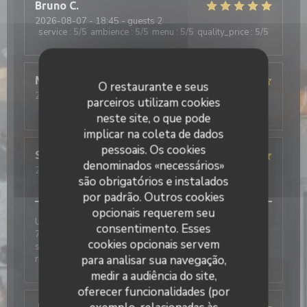
Bruno
C
2026-08-07
- 18:45 - guests 2
service
:
5
/5
ambience
:
5
/5
menu
:
5
/5
quality_price
:
5
/5
MELANIE
B
O restaurante e seus
2026-08-06
- 12:15 - guests 2
parceiros utilizam cookies
service
:
4
/5
ambience
:
4
/5
menu
:
4
/5
quality_price
:
4
/5
neste site, o que pode
implicar na coleta de dados
pessoais. Os cookies
Sebastien
V
denominados «necessários»
2026-08-05
- 12:30 - guests 4
são obrigatórios e instalados
service
:
5
/5
ambience
:
5
/5
menu
:
4
/5
quality_price
:
5
/5
por padrão. Outros cookies
opcionais requerem seu
Une × 2 + 1 bon moment, passé ensemble en famille,
consentimento. Esses
7 × un accueil toujours aussi agréable de belles
cookies opcionais servem
surprises, en vain et toujours un choix variés au
niveau de La Carte, restauration
para analisar sua navegação,
medir a audiência do site,
oferecer funcionalidades (por