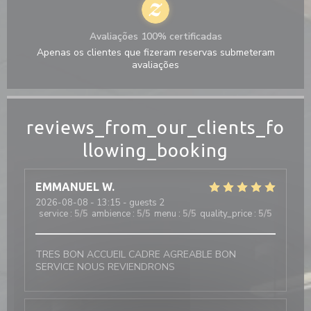
Avaliações 100% certificadas
Apenas os clientes que fizeram reservas submeteram
avaliações
reviews_from_our_clients_fo
llowing_booking
EMMANUEL
W
2026-08-08
- 13:15 - guests 2
service
:
5
/5
ambience
:
5
/5
menu
:
5
/5
quality_price
:
5
/5
TRES BON ACCUEIL CADRE AGREABLE BON
SERVICE NOUS REVIENDRONS