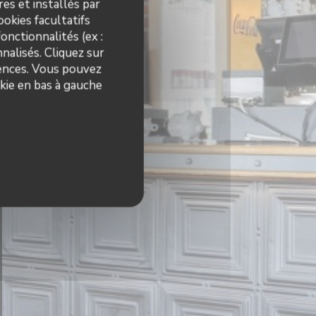
es et installés par
okies facultatifs
onctionnalités (ex :
nalisés. Cliquez sur
rences. Vous pouvez
kie en bas à gauche