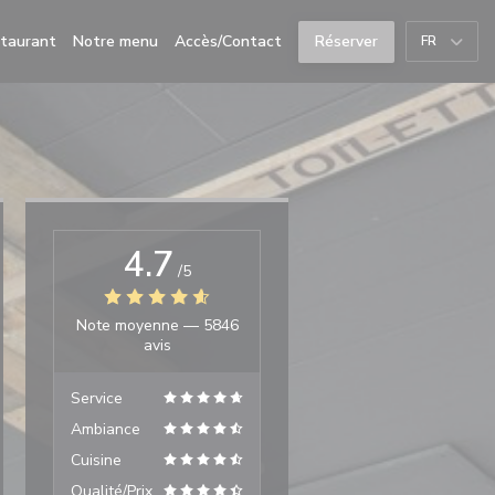
((ouvre une nouvelle fenêtre))
((ouvre une nouvelle fenêtre))
staurant
Notre menu
Accès/Contact
Réserver
FR
4.7
/5
Note moyenne —
5846
avis
Service
Ambiance
Cuisine
Qualité/Prix