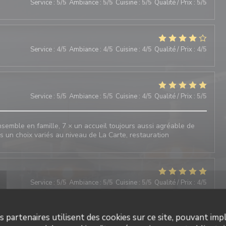
Service
:
5
/5
Ambiance
:
5
/5
Cuisine
:
5
/5
Qualité / Prix
:
5
/5
Service
:
4
/5
Ambiance
:
4
/5
Cuisine
:
4
/5
Qualité / Prix
:
4
/5
Service
:
5
/5
Ambiance
:
5
/5
Cuisine
:
4
/5
Qualité / Prix
:
5
/5
emble en famille, 7 × un accueil toujours aussi agréable de
rs un choix variés au niveau de La Carte, restauration
Service
:
5
/5
Ambiance
:
5
/5
Cuisine
:
5
/5
Qualité / Prix
:
4
/5
 agréable Cuisine de bonne qualité
s partenaires utilisent des cookies sur ce site, pouvant impl