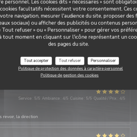
e personnel. Les cookies dits « nécessaires » sont obligatoir
 cookies facultatifs nécessitent votre consentement. Ces co
 revoir, la direction
votre navigation, mesurer l'audience du site, proposer des f
seaux sociaux) ou afficher des publicités ou contenus person
 « Tout refuser » ou « Personnaliser » pour gérer vos préfé
 à tout moment en cliquant sur l'icône représentant un coo
Service
:
5
/5
Ambiance
:
5
/5
Cuisine
:
5
/5
Qualité / Prix
:
5
/5
des pages du site.
Tout accepter
Tout refuser
Personnaliser
Politique de protection des données à caractère personnel
 revoir, la direction
Politique de gestion des cookies
Service
:
5
/5
Ambiance
:
4
/5
Cuisine
:
5
/5
Qualité / Prix
:
4
/5
 revoir, la direction