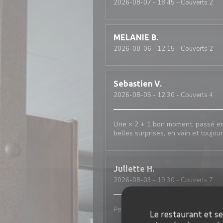
2026-08-07
- 18:45 - Couverts 2
MELANIE
B
2026-08-06
- 12:15 - Couverts 2
Sebastien
V
2026-08-05
- 12:30 - Couverts 4
Une × 2 + 1 bon moment, passé ens
belles surprises, en vain et toujou
Juliette
H
2026-08-03
- 19:30 - Couverts 7
Personnel très accueillant et très
Le restaurant et se