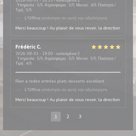
2026-08-01
- 20:15 - καλεσμένοι 2
Υπηρεσία
:
5
/5
Ατμόσφαιρα
:
5
/5
Μενού
:
4
/5
Ποιότητα /
Τιμή
:
5
/5
L'Office
απάντησε σε αυτή την αξιολόγηση
Merci beaucoup ! Au plaisir de vous revoir, la direction
Frédéric
C
2026-08-01
- 19:00 - καλεσμένοι 3
Υπηρεσία
:
5
/5
Ατμόσφαιρα
:
5
/5
Μενού
:
5
/5
Ποιότητα /
Τιμή
:
4
/5
Rien a redire entrées plats desserts excellent
L'Office
απάντησε σε αυτή την αξιολόγηση
Merci beaucoup ! Au plaisir de vous revoir, la direction
1
2
3