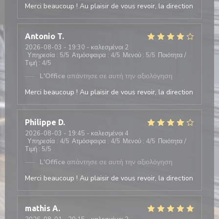
Merci beaucoup ! Au plaisir de vous revoir, la direction
Antonio
T
2026-08-03
- 19:30 - καλεσμένοι 2
Υπηρεσία
:
5
/5
Ατμόσφαιρα
:
4
/5
Μενού
:
5
/5
Ποιότητα /
Τιμή
:
4
/5
L'Office
απάντησε σε αυτή την αξιολόγηση
Merci beaucoup ! Au plaisir de vous revoir, la direction
Philippe
D
2026-08-03
- 19:45 - καλεσμένοι 4
Υπηρεσία
:
4
/5
Ατμόσφαιρα
:
4
/5
Μενού
:
4
/5
Ποιότητα /
Τιμή
:
5
/5
L'Office
απάντησε σε αυτή την αξιολόγηση
Merci beaucoup ! Au plaisir de vous revoir, la direction
mathis
A