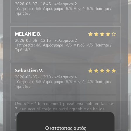
2026-08-07
- 18:45 - καλεσμένοι 2
Υπηρεσία
:
5
/5
Ατμόσφαιρα
:
5
/5
Μενού
:
5
/5
Ποιότητα /
Τιμή
:
5
/5
MELANIE
B
2026-08-06
- 12:15 - καλεσμένοι 2
Υπηρεσία
:
4
/5
Ατμόσφαιρα
:
4
/5
Μενού
:
4
/5
Ποιότητα /
Τιμή
:
4
/5
Sebastien
V
2026-08-05
- 12:30 - καλεσμένοι 4
Υπηρεσία
:
5
/5
Ατμόσφαιρα
:
5
/5
Μενού
:
4
/5
Ποιότητα /
Τιμή
:
5
/5
Une × 2 + 1 bon moment, passé ensemble en famille,
7 × un accueil toujours aussi agréable de belles
surprises, en vain et toujours un choix variés au
niveau de La Carte, restauration
Ο ιστότοπος αυτός