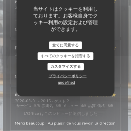
Antonio
T
2026-08-03
- 19:30 - ゲスト 2
当サイトはクッキーを利用し
サービス
:
5
/5
雰囲気
:
4
/5
メニュー
:
5
/5
品質-価格
:
4
/5
ております。お客様自身でク
L'Office
はこのレビューに返信しました
ッキー利用の設定および管理
ができます。
Merci beaucoup ! Au plaisir de vous revoir, la direction
全てに同意する
Philippe
D
2026-08-03
- 19:45 - ゲスト 4
すべてのクッキーを拒否する
サービス
:
4
/5
雰囲気
:
4
/5
メニュー
:
4
/5
品質-価格
:
5
/5
カスタマイズする
L'Office
はこのレビューに返信しました
プライバシーポリシー
Merci beaucoup ! Au plaisir de vous revoir, la direction
undefined
mathis
A
2026-08-01
- 20:15 - ゲスト 2
サービス
:
5
/5
雰囲気
:
5
/5
メニュー
:
4
/5
品質-価格
:
5
/5
L'Office
はこのレビューに返信しました
Merci beaucoup ! Au plaisir de vous revoir, la direction