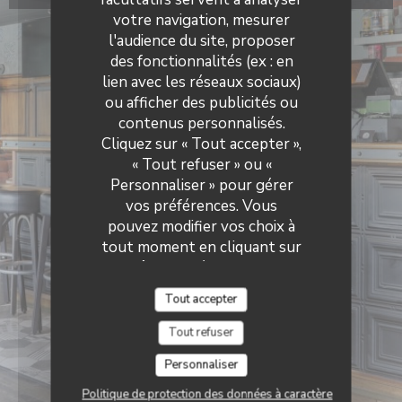
votre navigation, mesurer
l'audience du site, proposer
des fonctionnalités (ex : en
lien avec les réseaux sociaux)
ou afficher des publicités ou
contenus personnalisés.
Cliquez sur « Tout accepter »,
« Tout refuser » ou «
Personnaliser » pour gérer
vos préférences. Vous
pouvez modifier vos choix à
tout moment en cliquant sur
l'icône représentant un
cookie en bas à gauche des
Tout accepter
pages du site.
Tout refuser
Personnaliser
Politique de protection des données à caractère