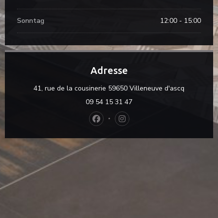
Sonntag
12:00 - 15:00
Adresse
((öffnet ei
41, rue de la cousinerie 59650 Villeneuve d'ascq
09 54 15 31 47
Facebook ((öffnet ein neues Fenster
Instagram ((öffnet ein neues