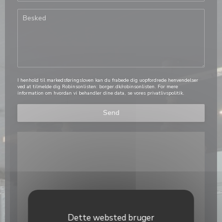
I henhold til markedsføringsloven kan du frabede dig uopfordrede henvendelser
ved at tilmelde dig Robinsonlisten:
borger.dk/robinsonlisten
. For mere
information om hvordan vi behandler dine data, se vores
privatlivspolitik
.
Dette websted bruger