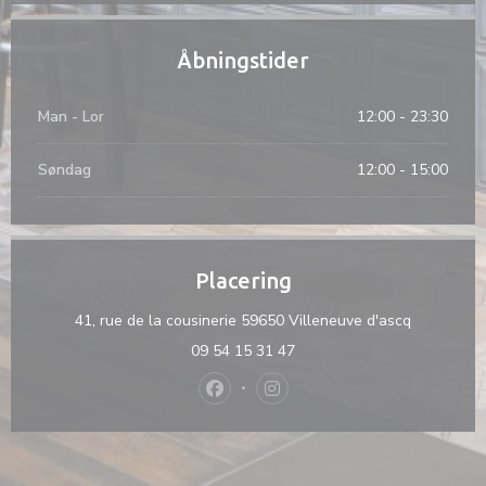
Åbningstider
Man
-
Lor
12:00 - 23:30
Søndag
12:00 - 15:00
Placering
((åbner i e
41, rue de la cousinerie 59650 Villeneuve d'ascq
09 54 15 31 47
Facebook ((åbner i et nyt vindue))
Instagram ((åbner i et nyt vi