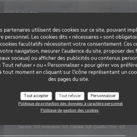
 revoir, la direction
s partenaires utilisent des cookies sur ce site, pouvant impl
e personnel. Les cookies dits « nécessaires » sont obligatoir
Service
:
4
/5
Ambiance
:
4
/5
Cuisine
:
4
/5
Qualité / Prix
:
5
/5
 cookies facultatifs nécessitent votre consentement. Ces co
votre navigation, mesurer l'audience du site, proposer des f
 revoir, la direction
seaux sociaux) ou afficher des publicités ou contenus person
 « Tout refuser » ou « Personnaliser » pour gérer vos préfé
 à tout moment en cliquant sur l'icône représentant un coo
des pages du site.
Service
:
5
/5
Ambiance
:
5
/5
Cuisine
:
4
/5
Qualité / Prix
:
5
/5
Tout accepter
Tout refuser
Personnaliser
 revoir, la direction
Politique de protection des données à caractère personnel
Politique de gestion des cookies
Service
:
5
/5
Ambiance
:
5
/5
Cuisine
:
5
/5
Qualité / Prix
:
4
/5