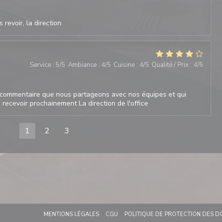
 revoir, la direction
Service
:
5
/5
Ambiance
:
4
/5
Cuisine
:
4
/5
Qualité / Prix
:
4
/5
commentaire que nous partageons avec nos équipes et qui
recevoir prochainement La direction de l'office
1
2
3
((OUVRE UNE NOUVELLE FENÊTRE))
((OUVRE UNE NOUVELLE FENÊTRE))
((OUVRE UNE NOUVELLE FENÊTRE))
MENTIONS LÉGALES
CGU
POLITIQUE DE PROTECTION DES 