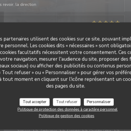
 revoir, la direction
Service
:
5
/5
Ambiance
:
5
/5
Cuisine
:
4
/5
Qualité / Prix
:
5
/5
s partenaires utilisent des cookies sur ce site, pouvant impl
e personnel. Les cookies dits « nécessaires » sont obligatoir
 revoir, la direction
 cookies facultatifs nécessitent votre consentement. Ces co
votre navigation, mesurer l'audience du site, proposer des f
seaux sociaux) ou afficher des publicités ou contenus person
Service
:
5
/5
Ambiance
:
5
/5
Cuisine
:
5
/5
Qualité / Prix
:
4
/5
 « Tout refuser » ou « Personnaliser » pour gérer vos préfé
 à tout moment en cliquant sur l'icône représentant un coo
des pages du site.
ts excellent
Tout accepter
Tout refuser
Personnaliser
 revoir, la direction
Politique de protection des données à caractère personnel
Politique de gestion des cookies