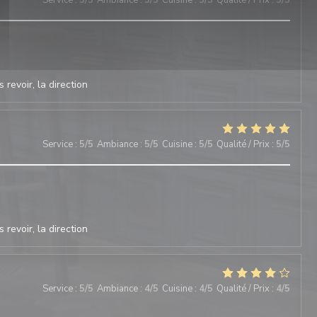
Service
:
5
/5
Ambiance
:
5
/5
Cuisine
:
5
/5
Qualité / Prix
:
5
/5
 revoir, la direction
Service
:
5
/5
Ambiance
:
5
/5
Cuisine
:
5
/5
Qualité / Prix
:
5
/5
 revoir, la direction
Service
:
5
/5
Ambiance
:
4
/5
Cuisine
:
4
/5
Qualité / Prix
:
4
/5