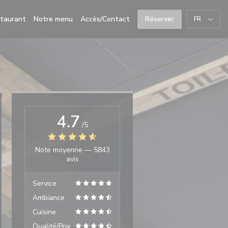
((ouvre une nouvelle fenêtre))
((ouvre une nouvelle fenêtre))
staurant
Notre menu
Accès/Contact
Réserver
FR
4.7
/5
Note moyenne —
5843
avis
Service
Ambiance
Cuisine
Qualité/Prix