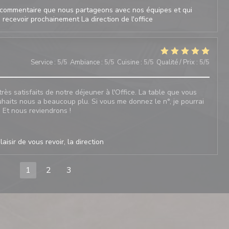
commentaire que nous partageons avec nos équipes et qui
recevoir prochainement La direction de l'office
Service
:
5
/5
Ambiance
:
5
/5
Cuisine
:
5
/5
Qualité / Prix
:
5
/5
s satisfaits de notre déjeuner à l'Office. La table que vous
haits nous a beaucoup plu. Si vous me donnez le n°, je pourrai
. Et nous reviendrons !
isir de vous revoir, la direction
1
2
3