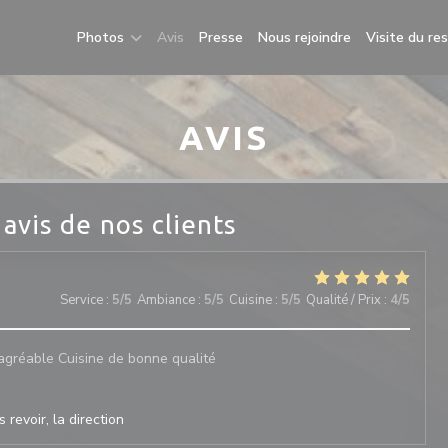
Photos
Avis
Presse
Nous rejoindre
Visite du re
AVIS
 avis de nos clients
Service
:
5
/5
Ambiance
:
5
/5
Cuisine
:
5
/5
Qualité / Prix
:
4
/5
 agréable Cuisine de bonne qualité
 revoir, la direction