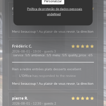
Personalizar
mathis
A
Política de proteção de dados pessoais
2026-08-01
- 20:15 - guests 2
undefined
service
:
5
/5
ambience
:
5
/5
menu
:
4
/5
quality_price
:
5
/5
L'Office
has responded to the review
Merci beaucoup ! Au plaisir de vous revoir, la direction
Frédéric
C
2026-08-01
- 19:00 - guests 3
service
:
5
/5
ambience
:
5
/5
menu
:
5
/5
quality_price
:
4
/5
Rien a redire entrées plats desserts excellent
L'Office
has responded to the review
Merci beaucoup ! Au plaisir de vous revoir, la direction
pierre
R
2026-08-01
- 12:30 - guests 2