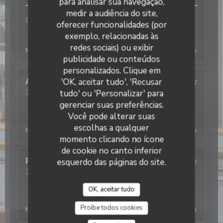
para analisar sua navegação,
medir a audiência do site,
Bon service et efficace
oferecer funcionalidades (por
L'Office
has responded to the review
exemplo, relacionadas às
redes sociais) ou exibir
Merci beaucoup ! Au plaisir de vous revoir, la direction
publicidade ou conteúdos
personalizados. Clique em
'OK, aceitar tudo', 'Recusar
Antonio
T
tudo' ou 'Personalizar' para
2026-08-03
- 19:30 - guests 2
service
:
5
/5
ambience
:
4
/5
menu
:
5
/5
quality_price
:
4
/5
gerenciar suas preferências.
L'Office
has responded to the review
Você pode alterar suas
escolhas a qualquer
Merci beaucoup ! Au plaisir de vous revoir, la direction
momento clicando no ícone
de cookie no canto inferior
Philippe
esquerdo das páginas do site.
D
2026-08-03
- 19:45 - guests 4
service
:
4
/5
ambience
:
4
/5
menu
:
4
/5
quality_price
:
5
/5
OK, aceitar tudo
L'Office
has responded to the review
Proíbe todos cookies
Merci beaucoup ! Au plaisir de vous revoir, la direction