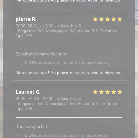
Merci beaucoup ! Au plaisir de vous revoir, la direction
pierre
R
2026-08-01
- 12:30 - καλεσμένοι 2
Υπηρεσία
:
5
/5
Ατμόσφαιρα
:
5
/5
Μενού
:
5
/5
Ποιότητα /
Τιμή
:
5
/5
Excellent comme toujours
L'Office
απάντησε σε αυτή την αξιολόγηση
Merci beaucoup ! Au plaisir de vous revoir, la direction
Laurent
G
2026-07-30
- 20:00 - καλεσμένοι 4
Υπηρεσία
:
5
/5
Ατμόσφαιρα
:
5
/5
Μενού
:
5
/5
Ποιότητα /
Τιμή
:
5
/5
Toujours parfait
L'Office
απάντησε σε αυτή την αξιολόγηση