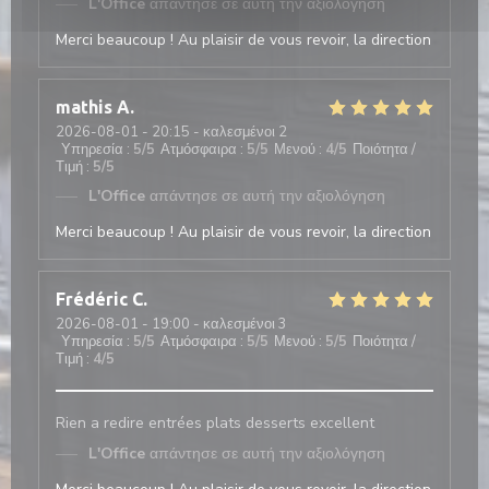
L'Office
απάντησε σε αυτή την αξιολόγηση
Merci beaucoup ! Au plaisir de vous revoir, la direction
mathis
A
2026-08-01
- 20:15 - καλεσμένοι 2
Υπηρεσία
:
5
/5
Ατμόσφαιρα
:
5
/5
Μενού
:
4
/5
Ποιότητα /
Τιμή
:
5
/5
L'Office
απάντησε σε αυτή την αξιολόγηση
Merci beaucoup ! Au plaisir de vous revoir, la direction
Frédéric
C
2026-08-01
- 19:00 - καλεσμένοι 3
Υπηρεσία
:
5
/5
Ατμόσφαιρα
:
5
/5
Μενού
:
5
/5
Ποιότητα /
Τιμή
:
4
/5
Rien a redire entrées plats desserts excellent
L'Office
απάντησε σε αυτή την αξιολόγηση