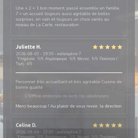
Une × 2 + 1 bon moment, passé ensemble en famille,
7 × un accueil toujours aussi agréable de belles
surprises, en vain et toujours un choix variés au
niveau de La Carte, restauration
Juliette
H
2026-08-03
- 19:30 - καλεσμένοι 7
Υπηρεσία
:
5
/5
Ατμόσφαιρα
:
5
/5
Μενού
:
5
/5
Ποιότητα /
Τιμή
:
4
/5
Personnel très accueillant et très agréable Cuisine de
bonne qualité
L'Office
απάντησε σε αυτή την αξιολόγηση
Merci beaucoup ! Au plaisir de vous revoir, la direction
Celine
D
2026-08-04
- 13:00 - καλεσμένοι 2
Υπηρεσία
:
5
/5
Ατμόσφαιρα
:
5
/5
Μενού
:
5
/5
Ποιότητα /