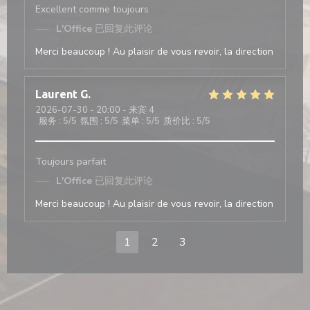
Excellent comme toujours
L'Office
已回复此评论
Merci beaucoup ! Au plaisir de vous revoir, la direction
Laurent
G
2026-07-30
- 20:00 - 来宾 4
服务
:
5
/5
氛围
:
5
/5
菜单
:
5
/5
质价比
:
5
/5
Toujours parfait
L'Office
已回复此评论
Merci beaucoup ! Au plaisir de vous revoir, la direction
1
2
3