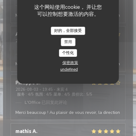
L'Office
已回复此评论
这个网站使用cookie， 并让您
可以控制想要激活的内容。
Merci beaucoup ! Au plaisir de vous revoir, la direction
好的，全部接受
Antonio
T
2026-08-03
- 19:30 - 来宾 2
禁用
服务
:
5
/5
氛围
:
4
/5
菜单
:
5
/5
质价比
:
4
/5
个性化
L'Office
已回复此评论
保密政策
Merci beaucoup ! Au plaisir de vous revoir, la direction
undefined
Philippe
D
2026-08-03
- 19:45 - 来宾 4
服务
:
4
/5
氛围
:
4
/5
菜单
:
4
/5
质价比
:
5
/5
L'Office
已回复此评论
Merci beaucoup ! Au plaisir de vous revoir, la direction
mathis
A