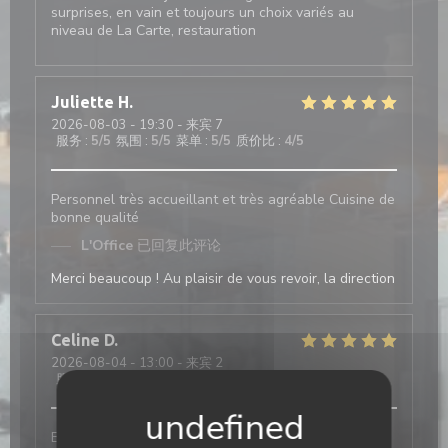
surprises, en vain et toujours un choix variés au
niveau de La Carte, restauration
Juliette
H
2026-08-03
- 19:30 - 来宾 7
服务
:
5
/5
氛围
:
5
/5
菜单
:
5
/5
质价比
:
4
/5
Personnel très accueillant et très agréable Cuisine de
bonne qualité
L'Office
已回复此评论
Merci beaucoup ! Au plaisir de vous revoir, la direction
Celine
D
2026-08-04
- 13:00 - 来宾 2
服务
:
5
/5
氛围
:
5
/5
菜单
:
5
/5
质价比
:
5
/5
Bon service et efficace