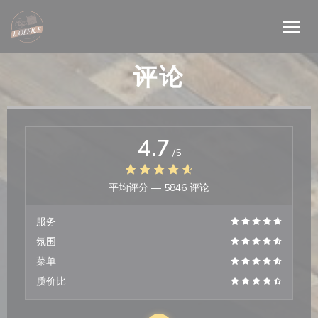
Cookie管理面板
评论
4.7
/5
平均评分 —
5846 评论
服务
氛围
菜单
质价比