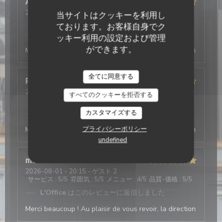
Antonio
T
2026-08-03
- 19:30 - ゲスト 2
当サイトはクッキーを利用し
サービス
:
5
/5
雰囲気
:
4
/5
メニュー
:
5
/5
品質-価格
:
4
/5
ております。お客様自身でク
L'Office
はこのレビューに返信しました
ッキー利用の設定および管理
ができます。
Merci beaucoup ! Au plaisir de vous revoir, la direction
全てに同意する
Philippe
D
2026-08-03
- 19:45 - ゲスト 4
すべてのクッキーを拒否する
サービス
:
4
/5
雰囲気
:
4
/5
メニュー
:
4
/5
品質-価格
:
5
/5
カスタマイズする
L'Office
はこのレビューに返信しました
プライバシーポリシー
Merci beaucoup ! Au plaisir de vous revoir, la direction
undefined
mathis
A
2026-08-01
- 20:15 - ゲスト 2
サービス
:
5
/5
雰囲気
:
5
/5
メニュー
:
4
/5
品質-価格
:
5
/5
L'Office
はこのレビューに返信しました
Merci beaucoup ! Au plaisir de vous revoir, la direction