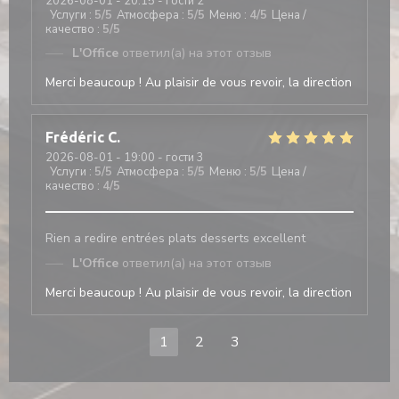
2026-08-01
- 20:15 - гости 2
Услуги
:
5
/5
Атмосфера
:
5
/5
Меню
:
4
/5
Цена /
качество
:
5
/5
L'Office
ответил(а) на этот отзыв
Merci beaucoup ! Au plaisir de vous revoir, la direction
Frédéric
C
2026-08-01
- 19:00 - гости 3
Услуги
:
5
/5
Атмосфера
:
5
/5
Меню
:
5
/5
Цена /
качество
:
4
/5
Rien a redire entrées plats desserts excellent
L'Office
ответил(а) на этот отзыв
Merci beaucoup ! Au plaisir de vous revoir, la direction
1
2
3