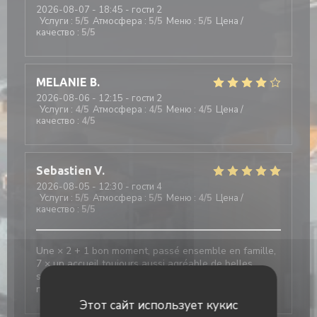
2026-08-07
- 18:45 - гости 2
Услуги
:
5
/5
Атмосфера
:
5
/5
Меню
:
5
/5
Цена /
качество
:
5
/5
MELANIE
B
2026-08-06
- 12:15 - гости 2
Услуги
:
4
/5
Атмосфера
:
4
/5
Меню
:
4
/5
Цена /
качество
:
4
/5
Sebastien
V
2026-08-05
- 12:30 - гости 4
Услуги
:
5
/5
Атмосфера
:
5
/5
Меню
:
4
/5
Цена /
качество
:
5
/5
Une × 2 + 1 bon moment, passé ensemble en famille,
7 × un accueil toujours aussi agréable de belles
surprises, en vain et toujours un choix variés au
niveau de La Carte, restauration
Этот сайт использует кукис