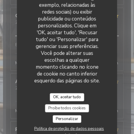
exemplo, relacionadas às
redes sociais) ou exibir
Celine
D
publicidade ou conteúdos
2026-08-04
- 13:00 - guests 2
personalizados. Clique em
service
:
5
/5
ambience
:
5
/5
menu
:
5
/5
quality_price
:
5
/5
'OK, aceitar tudo', 'Recusar
tudo' ou 'Personalizar' para
Bon service et efficace
gerenciar suas preferências.
Você pode alterar suas
L'Office
has responded to the review
escolhas a qualquer
Merci beaucoup ! Au plaisir de vous revoir, la direction
momento clicando no ícone
de cookie no canto inferior
esquerdo das páginas do site.
Antonio
T
2026-08-03
- 19:30 - guests 2
service
:
5
/5
ambience
:
4
/5
menu
:
5
/5
quality_price
:
4
/5
OK, aceitar tudo
L'Office
has responded to the review
Proíbe todos cookies
Merci beaucoup ! Au plaisir de vous revoir, la direction
Personalizar
Política de proteção de dados pessoais
Philippe
D