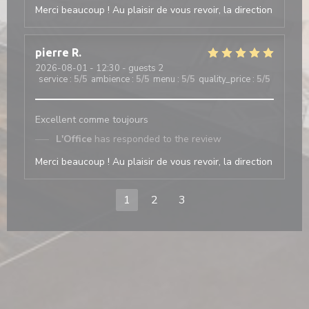
Merci beaucoup ! Au plaisir de vous revoir, la direction
pierre
R
2026-08-01
- 12:30 - guests 2
service
:
5
/5
ambience
:
5
/5
menu
:
5
/5
quality_price
:
5
/5
Excellent comme toujours
L'Office
has responded to the review
Merci beaucoup ! Au plaisir de vous revoir, la direction
1
2
3