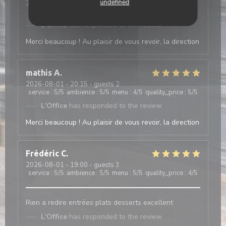
undefined
2026-08-03
- 19:45 - guests 4
service
:
4
/5
ambience
:
4
/5
menu
:
4
/5
quality_price
:
5
/5
L'Office
has responded to the review
Merci beaucoup ! Au plaisir de vous revoir, la direction
mathis
A
2026-08-01
- 20:15 - guests 2
service
:
5
/5
ambience
:
5
/5
menu
:
4
/5
quality_price
:
5
/5
L'Office
has responded to the review
Merci beaucoup ! Au plaisir de vous revoir, la direction
Frédéric
C
2026-08-01
- 19:00 - guests 3
service
:
5
/5
ambience
:
5
/5
menu
:
5
/5
quality_price
:
4
/5
Rien a redire entrées plats desserts excellent
L'Office
has responded to the review