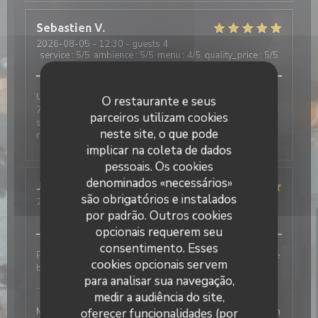
Sebastien
V
2026-08-05
- 12:30 - guests 4
service
:
5
/5
ambience
:
5
/5
menu
:
4
/5
quality_price
:
5
/5
Une × 2 + 1 bon moment, passé ensemble en famille,
O restaurante e seus
7 × un accueil toujours aussi agréable de belles
parceiros utilizam cookies
surprises, en vain et toujours un choix variés au
neste site, o que pode
niveau de La Carte, restauration
implicar na coleta de dados
pessoais. Os cookies
denominados «necessários»
Juliette
H
são obrigatórios e instalados
2026-08-03
- 19:30 - guests 7
service
:
5
/5
ambience
:
5
/5
menu
:
5
/5
quality_price
:
4
/5
por padrão. Outros cookies
opcionais requerem seu
consentimento. Esses
Personnel très accueillant et très agréable Cuisine de
cookies opcionais servem
bonne qualité
para analisar sua navegação,
L'Office
has responded to the review
medir a audiência do site,
Merci beaucoup ! Au plaisir de vous revoir, la direction
oferecer funcionalidades (por