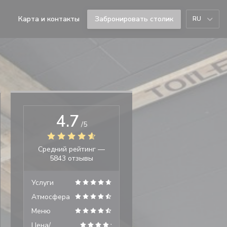
Карта и контакты
Забронировать столик
RU
((открывается в новом окне))
((открывается в новом окне))
4.7
/5
Средний рейтинг —
5843 отзывы
Услуги
Атмосфера
Меню
Цена/