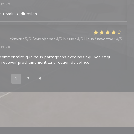
отзыв
 revoir, la direction
Услуги
:
5
/5
Атмосфера
:
4
/5
Меню
:
4
/5
Цена / качество
:
4
/5
отзыв
commentaire que nous partageons avec nos équipes et qui
recevoir prochainement La direction de l'office
1
2
3
ВАЕТСЯ В НОВОМ ОКНЕ))