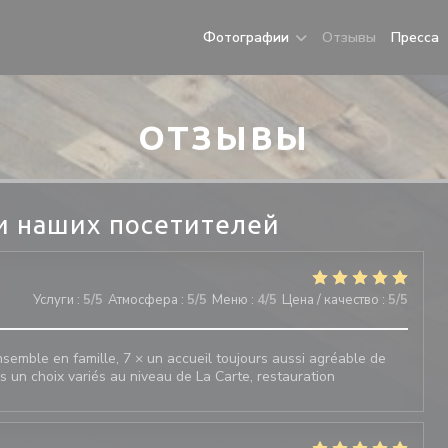
Фотографии
Отзывы
Пресса
ОТЗЫВЫ
и наших посетителей
Услуги
:
5
/5
Атмосфера
:
5
/5
Меню
:
4
/5
Цена / качество
:
5
/5
emble en famille, 7 × un accueil toujours aussi agréable de
rs un choix variés au niveau de La Carte, restauration