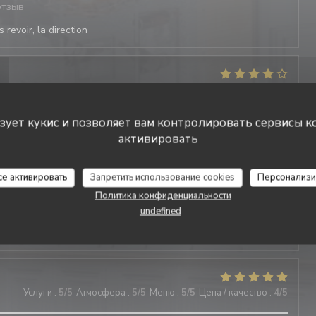
отзыв
 revoir, la direction
Услуги
:
4
/5
Атмосфера
:
4
/5
Меню
:
4
/5
Цена / качество
:
5
/5
отзыв
ьзует кукис и позволяет вам контролировать сервисы к
 revoir, la direction
активировать
се активировать
Запретить использование cookies
Персонализи
Услуги
:
5
/5
Атмосфера
:
5
/5
Меню
:
4
/5
Цена / качество
:
5
/5
Политика конфиденциальности
отзыв
undefined
 revoir, la direction
Услуги
:
5
/5
Атмосфера
:
5
/5
Меню
:
5
/5
Цена / качество
:
4
/5