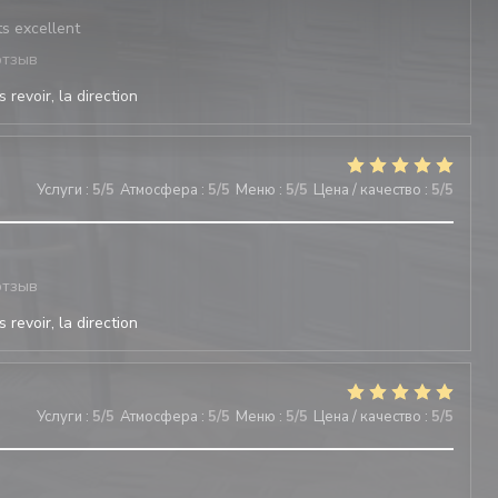
ts excellent
отзыв
 revoir, la direction
Услуги
:
5
/5
Атмосфера
:
5
/5
Меню
:
5
/5
Цена / качество
:
5
/5
отзыв
 revoir, la direction
Услуги
:
5
/5
Атмосфера
:
5
/5
Меню
:
5
/5
Цена / качество
:
5
/5