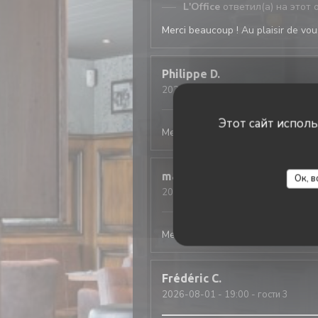
L'Office
ответил(а) на этот 
Merci beaucoup ! Au plaisir de vous
Philippe
D
2026-08-03
- 19:45 - гости 4
L'Office
ответил(а) на этот 
Этот сайт испол
Merci beaucoup ! Au plaisir de vous
mathis
A
Ок, в
2026-08-01
- 20:15 - гости 2
L'Office
ответил(а) на этот 
Merci beaucoup ! Au plaisir de vous
Frédéric
C
2026-08-01
- 19:00 - гости 3