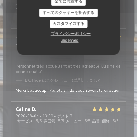
全てに同意する
7 × un accueil toujours aussi agréable de belles
surprises, en vain et toujours un choix variés au
すべてのクッキーを拒否する
niveau de La Carte, restauration
カスタマイズする
プライバシーポリシー
Juliette
H
undefined
2026-08-03
- 19:30 - ゲスト 7
サービス
:
5
/5
雰囲気
:
5
/5
メニュー
:
5
/5
品質-価格
:
4
/5
Personnel très accueillant et très agréable Cuisine de
bonne qualité
L'Office
はこのレビューに返信しました
Merci beaucoup ! Au plaisir de vous revoir, la direction
Celine
D
2026-08-04
- 13:00 - ゲスト 2
サービス
:
5
/5
雰囲気
:
5
/5
メニュー
:
5
/5
品質-価格
:
5
/5