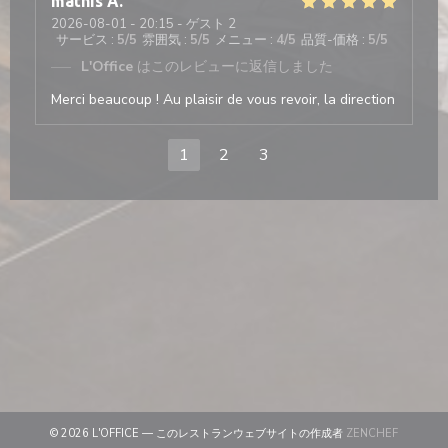
mathis
A
2026-08-01
- 20:15 - ゲスト 2
サービス
:
5
/5
雰囲気
:
5
/5
メニュー
:
4
/5
品質-価格
:
5
/5
L'Office
はこのレビューに返信しました
Merci beaucoup ! Au plaisir de vous revoir, la direction
1
2
3
((新しい
© 2026 L'OFFICE — このレストランウェブサイトの作成者
ZENCHEF