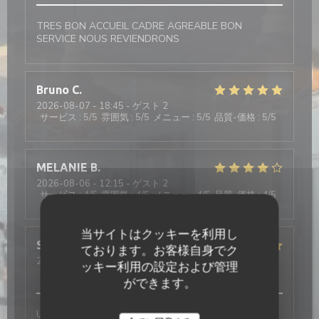
TRES BON ACCUEIL CADRE AGREABLE BON
SERVICE NOUS REVIENDRONS
Bruno
C
2026-08-07
- 18:45 - ゲスト 2
サービス
:
5
/5
雰囲気
:
5
/5
メニュー
:
5
/5
品質-価格
:
5
/5
MELANIE
B
2026-08-06
- 12:15 - ゲスト 2
サービス
:
4
/5
雰囲気
:
4
/5
メニュー
:
4
/5
品質-価格
:
4
/5
当サイトはクッキーを利用し
Sebastien
V
ております。お客様自身でク
2026-08-05
- 12:30 - ゲスト 4
ッキー利用の設定および管理
サービス
:
5
/5
雰囲気
:
5
/5
メニュー
:
4
/5
品質-価格
:
5
/5
ができます。
Une × 2 + 1 bon moment, passé ensemble en famille,