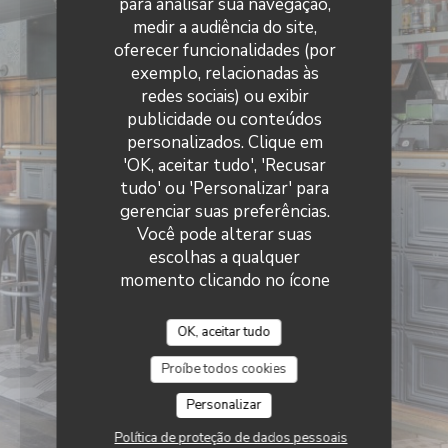
para analisar sua navegação,
medir a audiência do site,
oferecer funcionalidades (por
exemplo, relacionadas às
redes sociais) ou exibir
publicidade ou conteúdos
personalizados. Clique em
'OK, aceitar tudo', 'Recusar
tudo' ou 'Personalizar' para
gerenciar suas preferências.
Você pode alterar suas
escolhas a qualquer
momento clicando no ícone
de cookie no canto inferior
esquerdo das páginas do site.
OK, aceitar tudo
Proíbe todos cookies
Personalizar
Política de proteção de dados pessoais