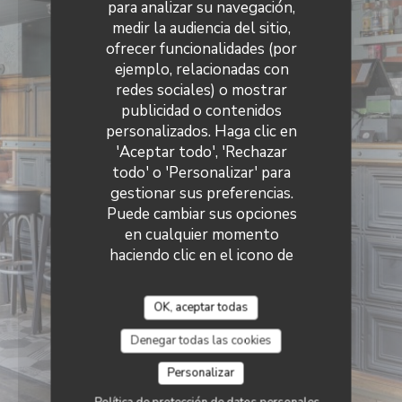
para analizar su navegación,
medir la audiencia del sitio,
ofrecer funcionalidades (por
ejemplo, relacionadas con
redes sociales) o mostrar
publicidad o contenidos
personalizados. Haga clic en
'Aceptar todo', 'Rechazar
todo' o 'Personalizar' para
gestionar sus preferencias.
Puede cambiar sus opciones
en cualquier momento
haciendo clic en el icono de
cookie en la parte inferior
izquierda de las páginas del
OK, aceptar todas
sitio.
Denegar todas las cookies
Personalizar