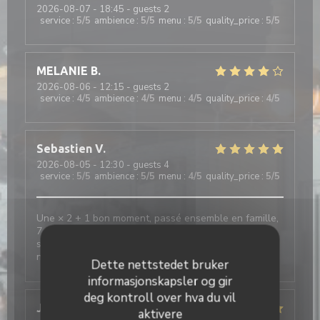
2026-08-07
- 18:45 - guests 2
service
:
5
/5
ambience
:
5
/5
menu
:
5
/5
quality_price
:
5
/5
MELANIE
B
2026-08-06
- 12:15 - guests 2
service
:
4
/5
ambience
:
4
/5
menu
:
4
/5
quality_price
:
4
/5
Sebastien
V
2026-08-05
- 12:30 - guests 4
service
:
5
/5
ambience
:
5
/5
menu
:
4
/5
quality_price
:
5
/5
Une × 2 + 1 bon moment, passé ensemble en famille,
7 × un accueil toujours aussi agréable de belles
surprises, en vain et toujours un choix variés au
niveau de La Carte, restauration
Dette nettstedet bruker
informasjonskapsler og gir
deg kontroll over hva du vil
Juliette
H
aktivere