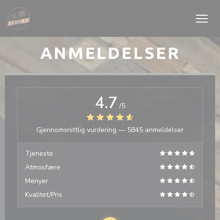
Panel for informasjonskapsler
ANMELDELSER
4.7
/5
Gjennomsnittlig vurdering —
5845 anmeldelser
Tjeneste
Atmosfære
Menyer
Kvalitet/Pris