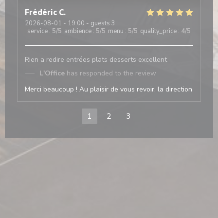
Frédéric
C
2026-08-01
- 19:00 - guests 3
service
:
5
/5
ambience
:
5
/5
menu
:
5
/5
quality_price
:
4
/5
Rien a redire entrées plats desserts excellent
L'Office
has responded to the review
Merci beaucoup ! Au plaisir de vous revoir, la direction
1
2
3