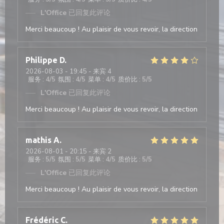
L'Office
已回复此评论
Merci beaucoup ! Au plaisir de vous revoir, la direction
Philippe
D
2026-08-03
- 19:45 - 来宾 4
服务
:
4
/5
氛围
:
4
/5
菜单
:
4
/5
质价比
:
5
/5
L'Office
已回复此评论
Merci beaucoup ! Au plaisir de vous revoir, la direction
mathis
A
2026-08-01
- 20:15 - 来宾 2
服务
:
5
/5
氛围
:
5
/5
菜单
:
4
/5
质价比
:
5
/5
L'Office
已回复此评论
Merci beaucoup ! Au plaisir de vous revoir, la direction
Frédéric
C