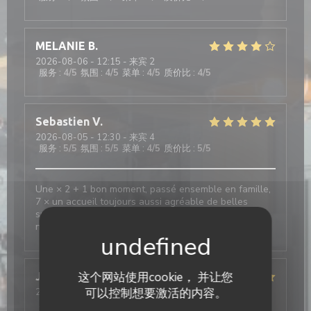
MELANIE
B
2026-08-06
- 12:15 - 来宾 2
服务
:
4
/5
氛围
:
4
/5
菜单
:
4
/5
质价比
:
4
/5
Sebastien
V
2026-08-05
- 12:30 - 来宾 4
服务
:
5
/5
氛围
:
5
/5
菜单
:
4
/5
质价比
:
5
/5
Une × 2 + 1 bon moment, passé ensemble en famille,
7 × un accueil toujours aussi agréable de belles
surprises, en vain et toujours un choix variés au
niveau de La Carte, restauration
这个网站使用cookie， 并让您
Juliette
H
可以控制想要激活的内容。
2026-08-03
- 19:30 - 来宾 7
服务
:
5
/5
氛围
:
5
/5
菜单
:
5
/5
质价比
:
4
/5