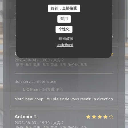
好的，全部接受
Personnel très accueillant et très agréable Cuisine de
bonne qualité
禁用
L'Office
已回复此评论
个性化
Merci beaucoup ! Au plaisir de vous revoir, la direction
保密政策
undefined
Celine
D
2026-08-04
- 13:00 - 来宾 2
服务
:
5
/5
氛围
:
5
/5
菜单
:
5
/5
质价比
:
5
/5
Bon service et efficace
L'Office
已回复此评论
Merci beaucoup ! Au plaisir de vous revoir, la direction
Antonio
T
2026-08-03
- 19:30 - 来宾 2
服务
:
5
/5
氛围
:
4
/5
菜单
:
5
/5
质价比
:
4
/5