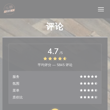
Cookie管理面板
评论
4.7
/5
平均评分 —
5845 评论
服务
氛围
菜单
质价比