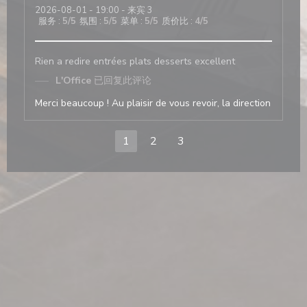
2026-08-01
- 19:00 - 来宾 3
服务
:
5
/5
氛围
:
5
/5
菜单
:
5
/5
质价比
:
4
/5
Rien a redire entrées plats desserts excellent
L'Office
已回复此评论
Merci beaucoup ! Au plaisir de vous revoir, la direction
1
2
3