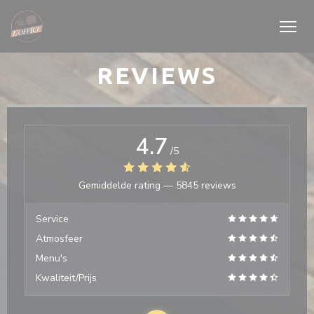
Cookies beheer paneel
REVIEWS
4.7
/5
Gemiddelde rating —
5845 reviews
Service
Atmosfeer
Menu's
Kwaliteit/Prijs