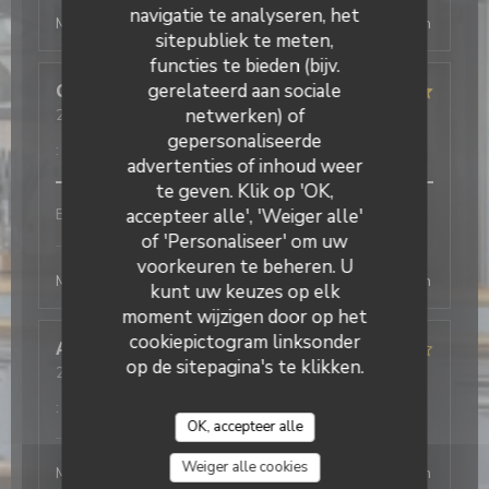
navigatie te analyseren, het
Merci beaucoup ! Au plaisir de vous revoir, la direction
sitepubliek te meten,
functies te bieden (bijv.
gerelateerd aan sociale
Celine
D
netwerken) of
2026-08-04
- 13:00 - Gasten 2
Service
:
5
/5
Atmosfeer
:
5
/5
Keuken
:
5
/5
Kwaliteit / Prijs
gepersonaliseerde
:
5
/5
advertenties of inhoud weer
te geven. Klik op 'OK,
accepteer alle', 'Weiger alle'
Bon service et efficace
of 'Personaliseer' om uw
L'Office
heeft op deze beoordeling gereageerd
voorkeuren te beheren. U
Merci beaucoup ! Au plaisir de vous revoir, la direction
kunt uw keuzes op elk
moment wijzigen door op het
cookiepictogram linksonder
Antonio
T
op de sitepagina's te klikken.
2026-08-03
- 19:30 - Gasten 2
Service
:
5
/5
Atmosfeer
:
4
/5
Keuken
:
5
/5
Kwaliteit / Prijs
:
4
/5
OK, accepteer alle
L'Office
heeft op deze beoordeling gereageerd
Weiger alle cookies
Merci beaucoup ! Au plaisir de vous revoir, la direction