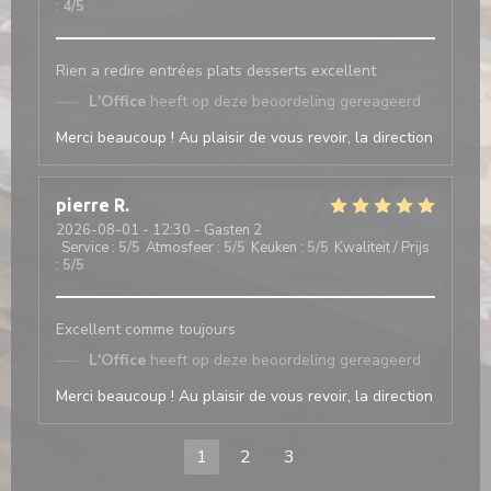
:
4
/5
Rien a redire entrées plats desserts excellent
L'Office
heeft op deze beoordeling gereageerd
Merci beaucoup ! Au plaisir de vous revoir, la direction
pierre
R
2026-08-01
- 12:30 - Gasten 2
Service
:
5
/5
Atmosfeer
:
5
/5
Keuken
:
5
/5
Kwaliteit / Prijs
:
5
/5
Excellent comme toujours
L'Office
heeft op deze beoordeling gereageerd
Merci beaucoup ! Au plaisir de vous revoir, la direction
1
2
3