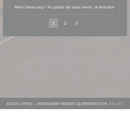
Merci beaucoup ! Au plaisir de vous revoir, la direction
1
2
3
((OP
© 2026 L'OFFICE — RESTAURANT WEBSITE GECREËERD DOOR
ZENCHEF
((OPENT IN EEN NIEUW VENSTER))
DISCLAIMER
((OPENT IN EEN NIEUW VEN
GEBRUIKSVOORWAARDEN
((OPENT IN EEN 
BELEID BESCHERMING PERSOONSGEGEVENS