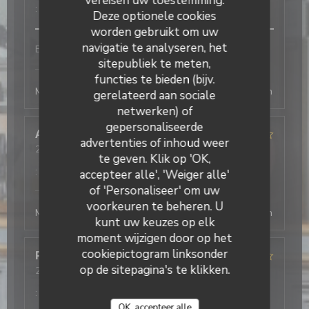
vereisen uw toestemming.
:
5
/5
Deze optionele cookies
worden gebruikt om uw
navigatie te analyseren, het
Bon service et efficace
sitepubliek te meten,
L'Office
heeft op deze beoordeling gereageerd
functies te bieden (bijv.
Merci beaucoup ! Au plaisir de vous revoir, la direction
gerelateerd aan sociale
netwerken) of
gepersonaliseerde
Antonio
T
advertenties of inhoud weer
2026-08-03
- 19:30 - Gasten 2
te geven. Klik op 'OK,
Service
:
5
/5
Atmosfeer
:
4
/5
Keuken
:
5
/5
Kwaliteit / Prijs
:
4
/5
accepteer alle', 'Weiger alle'
of 'Personaliseer' om uw
L'Office
heeft op deze beoordeling gereageerd
voorkeuren te beheren. U
Merci beaucoup ! Au plaisir de vous revoir, la direction
kunt uw keuzes op elk
moment wijzigen door op het
cookiepictogram linksonder
Philippe
D
op de sitepagina's te klikken.
2026-08-03
- 19:45 - Gasten 4
Service
:
4
/5
Atmosfeer
:
4
/5
Keuken
:
4
/5
Kwaliteit / Prijs
:
5
/5
OK, accepteer alle