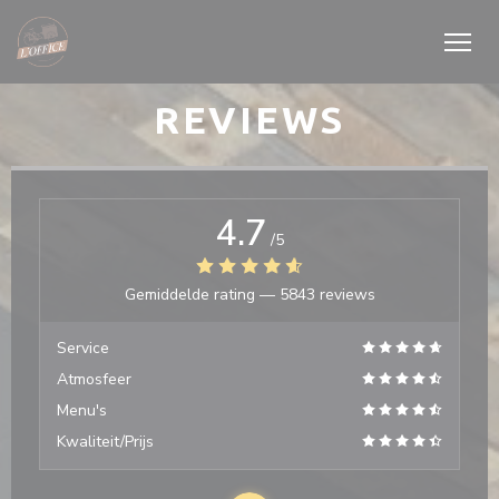
Cookies beheer paneel
REVIEWS
4.7
/5
Gemiddelde rating —
5843 reviews
Service
Atmosfeer
Menu's
Kwaliteit/Prijs