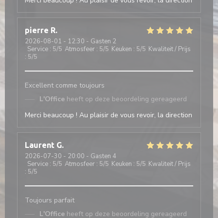
Merci beaucoup ! Au plaisir de vous revoir, la direction
pierre
R
2026-08-01
- 12:30 - Gasten 2
Service
:
5
/5
Atmosfeer
:
5
/5
Keuken
:
5
/5
Kwaliteit / Prijs
:
5
/5
Excellent comme toujours
L'Office
heeft op deze beoordeling gereageerd
Merci beaucoup ! Au plaisir de vous revoir, la direction
Laurent
G
2026-07-30
- 20:00 - Gasten 4
Service
:
5
/5
Atmosfeer
:
5
/5
Keuken
:
5
/5
Kwaliteit / Prijs
:
5
/5
Toujours parfait
L'Office
heeft op deze beoordeling gereageerd