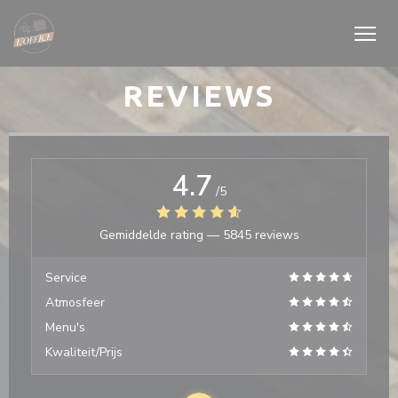
Cookies beheer paneel
REVIEWS
4.7
/5
Gemiddelde rating —
5845 reviews
Service
Atmosfeer
Menu's
Kwaliteit/Prijs