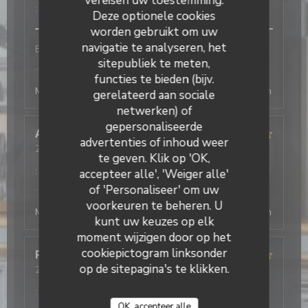
vereisen uw toestemming.
:
5
/5
Deze optionele cookies
worden gebruikt om uw
navigatie te analyseren, het
Bon service et efficace
sitepubliek te meten,
L'Office
heeft op deze beoordeling gereageerd
functies te bieden (bijv.
Merci beaucoup ! Au plaisir de vous revoir, la direction
gerelateerd aan sociale
netwerken) of
gepersonaliseerde
Antonio
T
advertenties of inhoud weer
2026-08-03
- 19:30 - Gasten 2
te geven. Klik op 'OK,
Service
:
5
/5
Atmosfeer
:
4
/5
Keuken
:
5
/5
Kwaliteit / Prijs
:
4
/5
accepteer alle', 'Weiger alle'
of 'Personaliseer' om uw
L'Office
heeft op deze beoordeling gereageerd
voorkeuren te beheren. U
Merci beaucoup ! Au plaisir de vous revoir, la direction
kunt uw keuzes op elk
moment wijzigen door op het
cookiepictogram linksonder
Philippe
D
op de sitepagina's te klikken.
2026-08-03
- 19:45 - Gasten 4
Service
:
4
/5
Atmosfeer
:
4
/5
Keuken
:
4
/5
Kwaliteit / Prijs
:
5
/5
OK, accepteer alle