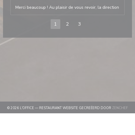
Merci beaucoup ! Au plaisir de vous revoir, la direction
1
2
3
((OP
© 2026 L'OFFICE — RESTAURANT WEBSITE GECREËERD DOOR
ZENCHEF
((OPENT IN EEN NIEUW VENSTER))
DISCLAIMER
((OPENT IN EEN NIEUW VEN
GEBRUIKSVOORWAARDEN
((OPENT IN EEN 
BELEID BESCHERMING PERSOONSGEGEVENS