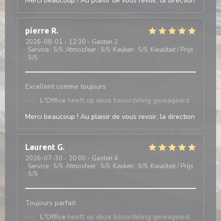
Merci beaucoup ! Au plaisir de vous revoir, la direction
pierre
R
2026-08-01
- 12:30 - Gasten 2
Service
:
5
/5
Atmosfeer
:
5
/5
Keuken
:
5
/5
Kwaliteit / Prijs
:
5
/5
Excellent comme toujours
L'Office
heeft op deze beoordeling gereageerd
Merci beaucoup ! Au plaisir de vous revoir, la direction
Laurent
G
2026-07-30
- 20:00 - Gasten 4
Service
:
5
/5
Atmosfeer
:
5
/5
Keuken
:
5
/5
Kwaliteit / Prijs
:
5
/5
Toujours parfait
L'Office
heeft op deze beoordeling gereageerd