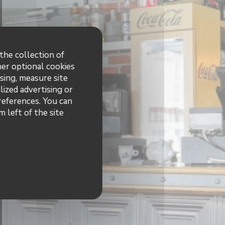
the collection of
her optional cookies
sing, measure site
lized advertising or
preferences. You can
 left of the site