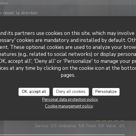
eview
 revoir, la direction
nd its partners use cookies on this site, which may involve 
Service
:
4
/5
Ambiance
:
4
/5
Food
:
4
/5
Value
:
5
/5
essary' cookies are mandatory and installed by default. Ot
ent. These optional cookies are used to analyze your brow
eview
eatures (e.g., related to social networks) or display persona
 revoir, la direction
OK, accept all', 'Deny all' or 'Personalize' to manage your 
ces at any time by clicking on the cookie icon at the bottom
pages.
Service
:
5
/5
Ambiance
:
5
/5
Food
:
4
/5
Value
:
5
/5
eview
OK, accept all
Deny all cookies
Personalize
Personal data protection policy
 revoir, la direction
Cookie management policy
Service
:
5
/5
Ambiance
:
5
/5
Food
:
5
/5
Value
:
4
/5