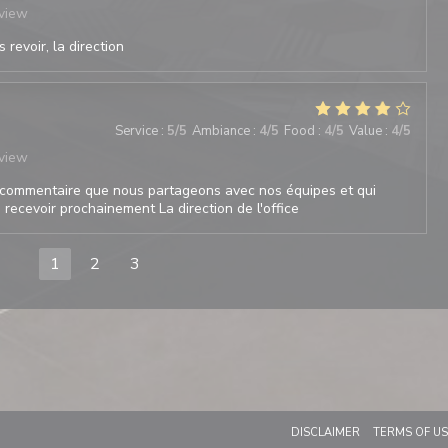
eview
 revoir, la direction
Service
:
5
/5
Ambiance
:
4
/5
Food
:
4
/5
Value
:
4
/5
eview
commentaire que nous partageons avec nos équipes et qui
recevoir prochainement La direction de l'office
1
2
3
 A NEW WINDOW))
((OPENS IN A 
DISCLAIMER
TERMS OF U