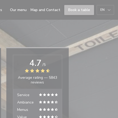
((opens in a new window))
ss
Our menu
Map and Contact
Book a table
EN
((opens in a new window))
4.7
/5
Average rating —
5843
reviews
Service
Ambiance
Menus
Value