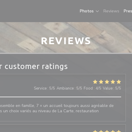
Photos
Reviews
Pre
REVIEWS
r customer ratings
Service
:
5
/5
Ambiance
:
5
/5
Food
:
4
/5
Value
:
5
/5
emble en famille, 7 × un accueil toujours aussi agréable de
rs un choix variés au niveau de La Carte, restauration