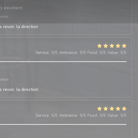
ts excellent
eview
 revoir, la direction
Service
:
5
/5
Ambiance
:
5
/5
Food
:
5
/5
Value
:
5
/5
eview
 revoir, la direction
Service
:
5
/5
Ambiance
:
5
/5
Food
:
5
/5
Value
:
5
/5