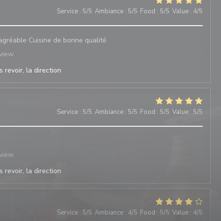
Service
:
5
/5
Ambiance
:
5
/5
Food
:
5
/5
Value
:
4
/5
 agréable Cuisine de bonne qualité
eview
 revoir, la direction
Service
:
5
/5
Ambiance
:
5
/5
Food
:
5
/5
Value
:
5
/5
eview
 revoir, la direction
Service
:
5
/5
Ambiance
:
4
/5
Food
:
5
/5
Value
:
4
/5