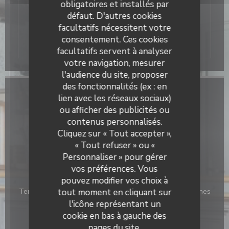
obligatoires et installés par
de Décathlon campus, et à proximité du
défaut. D'autres cookies
stade Pierre Mauroy et d’Auchan
V2
.
Également à 10 minutes de Lille en voiture,
facultatifs nécessitent votre
nous disposons d’un grand parking.
consentement. Ces cookies
facultatifs servent à analyser
votre navigation, mesurer
l'audience du site, proposer
des fonctionnalités (ex : en
Infos pratiques
lien avec les réseaux sociaux)
ou afficher des publicités ou
Cuisine
contenus personnalisés.
Française, Produits frais, Fait maison, Traditionnel
Cliquez sur « Tout accepter »,
« Tout refuser » ou «
Type de restaurant
Personnaliser » pour gérer
Bar Brasserie Restaurant
vos préférences. Vous
pouvez modifier vos choix à
Services
Terrasse, Climatisation, Privatisation, Accès aux personnes
tout moment en cliquant sur
à mobilité réduite
l'icône représentant un
cookie en bas à gauche des
Moyens de paiement
pages du site.