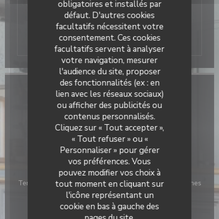
obligatoires et installés par
de Décathlon campus, et à proximité du
défaut. D'autres cookies
stade Pierre Mauroy et d’Auchan
V2
.
Également à 10 minutes de Lille en voiture,
facultatifs nécessitent votre
nous disposons d’un grand parking.
consentement. Ces cookies
facultatifs servent à analyser
votre navigation, mesurer
l'audience du site, proposer
des fonctionnalités (ex : en
Infos pratiques
lien avec les réseaux sociaux)
ou afficher des publicités ou
Cuisine
contenus personnalisés.
Française, Produits frais, Fait maison, Traditionnel
Cliquez sur « Tout accepter »,
« Tout refuser » ou «
Type de restaurant
Personnaliser » pour gérer
Bar Brasserie Restaurant
vos préférences. Vous
pouvez modifier vos choix à
Services
Terrasse, Climatisation, Privatisation, Accès aux personnes
tout moment en cliquant sur
à mobilité réduite
l'icône représentant un
cookie en bas à gauche des
Moyens de paiement
pages du site.