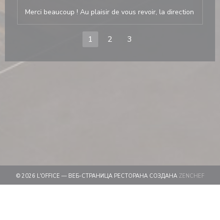
Merci beaucoup ! Au plaisir de vous revoir, la direction
1
2
3
((ОТ
© 2026 L'OFFICE — ВЕБ-СТРАНИЦА РЕСТОРАНА СОЗДАНА
ZENCHEF
((ОТКРЫВА
ПРЕДУПРЕЖДЕНИЕ ОБ ОТКАЗЕ ОТ ОТВЕТСТВЕННОСТИ
((ОТКРЫВАЕТСЯ В НОВО
УСЛОВИЯ ИСПОЛЬЗОВАНИЯ
((ОТКРЫВАЕТС
ПОЛИТИКА ЗАЩИТЫ ПЕРСОНАЛЬНЫХ ДАННЫХ