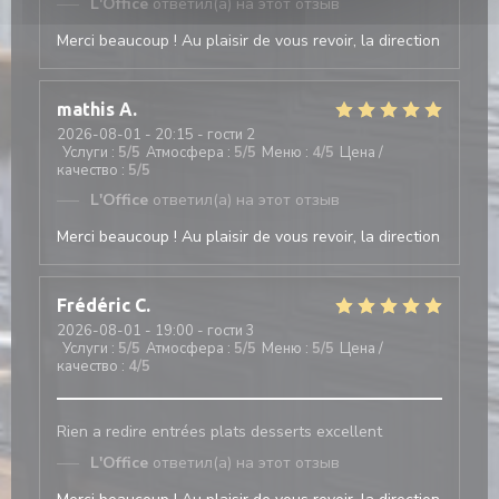
L'Office
ответил(а) на этот отзыв
Merci beaucoup ! Au plaisir de vous revoir, la direction
mathis
A
2026-08-01
- 20:15 - гости 2
Услуги
:
5
/5
Атмосфера
:
5
/5
Меню
:
4
/5
Цена /
качество
:
5
/5
L'Office
ответил(а) на этот отзыв
Merci beaucoup ! Au plaisir de vous revoir, la direction
Frédéric
C
2026-08-01
- 19:00 - гости 3
Услуги
:
5
/5
Атмосфера
:
5
/5
Меню
:
5
/5
Цена /
качество
:
4
/5
Rien a redire entrées plats desserts excellent
L'Office
ответил(а) на этот отзыв