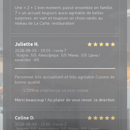
Une × 2 + 1 bon moment, passé ensemble en famille,
7 × un accueil toujours aussi agréable de belles
surprises, en vain et toujours un choix variés au
niveau de La Carte, restauration
Juliette
H
2026-08-03
- 19:30 - гости 7
Услуги
:
5
/5
Атмосфера
:
5
/5
Меню
:
5
/5
Цена /
качество
:
4
/5
Personnel très accueillant et très agréable Cuisine de
bonne qualité
L'Office
ответил(а) на этот отзыв
Merci beaucoup ! Au plaisir de vous revoir, la direction
Celine
D
2026-08-04
- 13:00 - гости 2
Услуги
:
5
/5
Атмосфера
:
5
/5
Меню
:
5
/5
Цена /