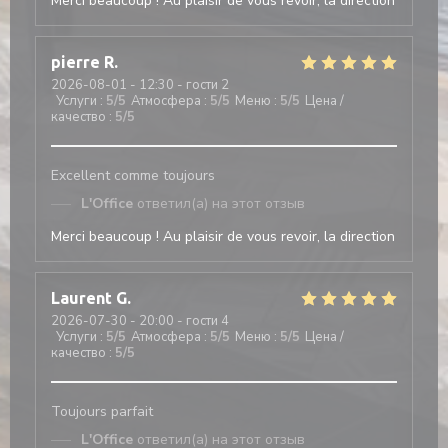
Merci beaucoup ! Au plaisir de vous revoir, la direction
pierre
R
2026-08-01
- 12:30 - гости 2
Услуги
:
5
/5
Атмосфера
:
5
/5
Меню
:
5
/5
Цена /
качество
:
5
/5
Excellent comme toujours
L'Office
ответил(а) на этот отзыв
Merci beaucoup ! Au plaisir de vous revoir, la direction
Laurent
G
2026-07-30
- 20:00 - гости 4
Услуги
:
5
/5
Атмосфера
:
5
/5
Меню
:
5
/5
Цена /
качество
:
5
/5
Toujours parfait
L'Office
ответил(а) на этот отзыв