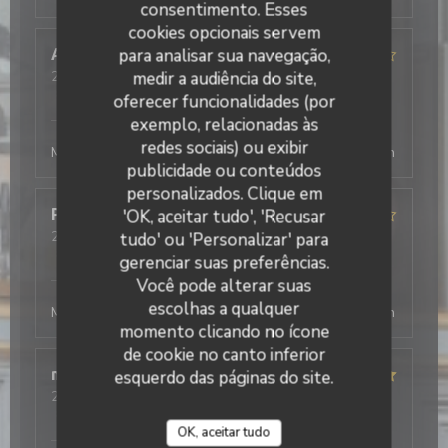
consentimento. Esses
cookies opcionais servem
para analisar sua navegação,
Antonio
T
medir a audiência do site,
2026-08-03
- 19:30 - guests 2
service
:
5
/5
ambience
:
4
/5
menu
:
5
/5
quality_price
:
4
/5
oferecer funcionalidades (por
L'Office
has responded to the review
exemplo, relacionadas às
redes sociais) ou exibir
Merci beaucoup ! Au plaisir de vous revoir, la direction
publicidade ou conteúdos
personalizados. Clique em
Philippe
D
'OK, aceitar tudo', 'Recusar
2026-08-03
- 19:45 - guests 4
tudo' ou 'Personalizar' para
service
:
4
/5
ambience
:
4
/5
menu
:
4
/5
quality_price
:
5
/5
gerenciar suas preferências.
L'Office
has responded to the review
Você pode alterar suas
escolhas a qualquer
Merci beaucoup ! Au plaisir de vous revoir, la direction
momento clicando no ícone
de cookie no canto inferior
mathis
A
esquerdo das páginas do site.
2026-08-01
- 20:15 - guests 2
service
:
5
/5
ambience
:
5
/5
menu
:
4
/5
quality_price
:
5
/5
OK, aceitar tudo
L'Office
has responded to the review