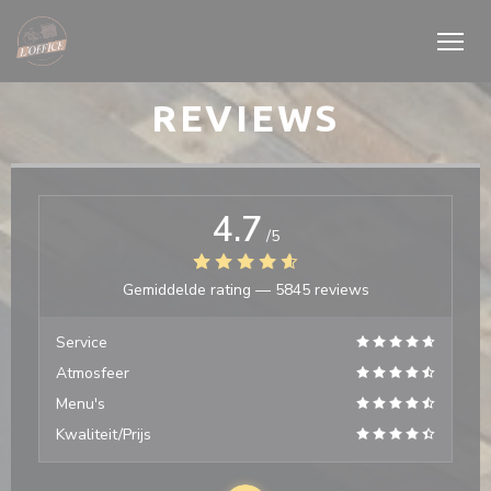
Cookies beheer paneel
REVIEWS
4.7
/5
Gemiddelde rating —
5845 reviews
Service
Atmosfeer
Menu's
Kwaliteit/Prijs