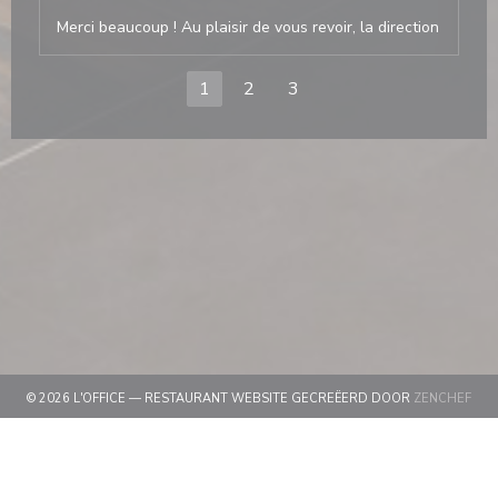
Merci beaucoup ! Au plaisir de vous revoir, la direction
1
2
3
((OP
© 2026 L'OFFICE — RESTAURANT WEBSITE GECREËERD DOOR
ZENCHEF
((OPENT IN EEN NIEUW VENSTER))
DISCLAIMER
((OPENT IN EEN NIEUW VEN
GEBRUIKSVOORWAARDEN
((OPENT IN EEN 
BELEID BESCHERMING PERSOONSGEGEVENS