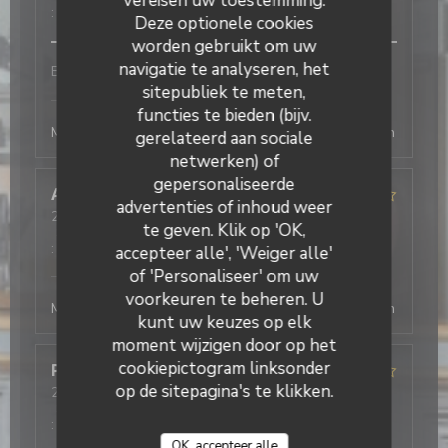
vereisen uw toestemming.
:
5
/5
Deze optionele cookies
worden gebruikt om uw
navigatie te analyseren, het
Bon service et efficace
sitepubliek te meten,
L'Office
heeft op deze beoordeling gereageerd
functies te bieden (bijv.
Merci beaucoup ! Au plaisir de vous revoir, la direction
gerelateerd aan sociale
netwerken) of
gepersonaliseerde
Antonio
T
advertenties of inhoud weer
2026-08-03
- 19:30 - Gasten 2
te geven. Klik op 'OK,
Service
:
5
/5
Atmosfeer
:
4
/5
Keuken
:
5
/5
Kwaliteit / Prijs
:
4
/5
accepteer alle', 'Weiger alle'
of 'Personaliseer' om uw
L'Office
heeft op deze beoordeling gereageerd
voorkeuren te beheren. U
Merci beaucoup ! Au plaisir de vous revoir, la direction
kunt uw keuzes op elk
moment wijzigen door op het
cookiepictogram linksonder
Philippe
D
op de sitepagina's te klikken.
2026-08-03
- 19:45 - Gasten 4
Service
:
4
/5
Atmosfeer
:
4
/5
Keuken
:
4
/5
Kwaliteit / Prijs
:
5
/5
OK, accepteer alle