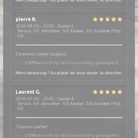
Merci beaucoup ! Au plaisir de vous revoir, la direction
pierre
R
2026-08-01
- 12:30 - Gasten 2
Service
:
5
/5
Atmosfeer
:
5
/5
Keuken
:
5
/5
Kwaliteit / Prijs
:
5
/5
Excellent comme toujours
L'Office
heeft op deze beoordeling gereageerd
Merci beaucoup ! Au plaisir de vous revoir, la direction
Laurent
G
2026-07-30
- 20:00 - Gasten 4
Service
:
5
/5
Atmosfeer
:
5
/5
Keuken
:
5
/5
Kwaliteit / Prijs
:
5
/5
Toujours parfait
L'Office
heeft op deze beoordeling gereageerd