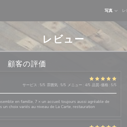
写真
レ
レビュー
顧客の評価
サービス
:
5
/5
雰囲気
:
5
/5
メニュー
:
4
/5
品質-価格
:
5
/5
emble en famille, 7 × un accueil toujours aussi agréable de
rs un choix variés au niveau de La Carte, restauration