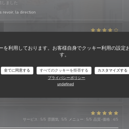
信しました
 revoir, la direction
サービス
:
4
/5
雰囲気
:
4
/5
メニュー
:
4
/5
品質-価格
:
5
/5
信しました
ーを利用しております。お客様自身でクッキー利用の設定
 revoir, la direction
す。
全てに同意する
すべてのクッキーを拒否する
カスタマイズする
プライバシーポリシー
サービス
:
5
/5
雰囲気
:
5
/5
メニュー
:
4
/5
品質-価格
:
5
/5
undefined
信しました
 revoir, la direction
サービス
:
5
/5
雰囲気
:
5
/5
メニュー
:
5
/5
品質-価格
:
4
/5