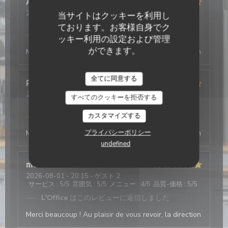
Antonio
T
2026-08-03
- 19:30 - ゲスト 2
当サイトはクッキーを利用し
サービス
:
5
/5
雰囲気
:
4
/5
メニュー
:
5
/5
品質-価格
:
4
/5
ております。お客様自身でク
L'Office
はこのレビューに返信しました
ッキー利用の設定および管理
ができます。
Merci beaucoup ! Au plaisir de vous revoir, la direction
全てに同意する
Philippe
D
2026-08-03
- 19:45 - ゲスト 4
すべてのクッキーを拒否する
サービス
:
4
/5
雰囲気
:
4
/5
メニュー
:
4
/5
品質-価格
:
5
/5
カスタマイズする
L'Office
はこのレビューに返信しました
プライバシーポリシー
Merci beaucoup ! Au plaisir de vous revoir, la direction
undefined
mathis
A
2026-08-01
- 20:15 - ゲスト 2
サービス
:
5
/5
雰囲気
:
5
/5
メニュー
:
4
/5
品質-価格
:
5
/5
L'Office
はこのレビューに返信しました
Merci beaucoup ! Au plaisir de vous revoir, la direction